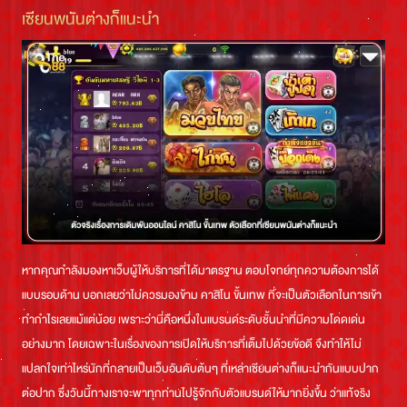
เซียนพนันต่างก็แนะนำ
หากคุณกำลังมองหาเว็บผู้ให้บริการที่ได้มาตรฐาน ตอบโจทย์ทุกความต้องการได้
แบบรอบด้าน บอกเลยว่าไม่ควรมองข้าม คาสิโน ขั้นเทพ ที่จะเป็นตัวเลือกในการเข้า
ทำกำไรเลยแม้แต่น้อย เพราะว่านี่คือหนึ่งในแบรนด์ระดับชั้นนำที่มีความโดดเด่น
อย่างมาก โดยเฉพาะในเรื่องของการเปิดให้บริการที่เต็มไปด้วยข้อดี จึงทำให้ไม่
แปลกใจเท่าไหร่นักที่กลายเป็นเว็บอันดับต้นๆ ที่เหล่าเซียนต่างก็แนะนำกันแบบปาก
ต่อปาก ซึ่งวันนี้ทางเราจะพาทุกท่านไปรู้จักกับตัวแบรนด์ให้มากยิ่งขึ้น ว่าแท้จริง