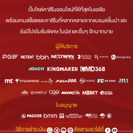
เว็บไซต์คาสิโนออนไลน์ที่ดีที่สุดในเอเชีย
พร้อมเกมสล็อตและคาสิโนที่หลากหลายจากแบรนด์ชั้นนำ และ
ยังมีโปรโมชั่นพิเศษ โบนัส และอื่นๆ อีกมากมาย
ผู้ให้บริการ
ใบอนุญาต
วิธีการชำระเงิน
ติดตามเราได้ที่