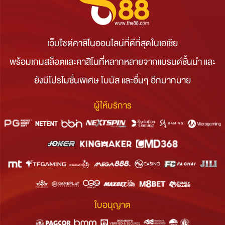
เว็บไซต์คาสิโนออนไลน์ที่ดีที่สุดในเอเชีย
พร้อมเกมสล็อตและคาสิโนที่หลากหลายจากแบรนด์ชั้นนำ และ
ยังมีโปรโมชั่นพิเศษ โบนัส และอื่นๆ อีกมากมาย
ผู้ให้บริการ
ใบอนุญาต