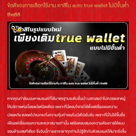
ข้อดีของการเลือกใช้งาน คาสิโน auto true wallet ไม่มีขั้นต่ำ
the88
หากคุณกำลังมองหาแบรนด์ที่ได้มาตรฐานระดับชั้นนำ บอกเลยว่าไม่ควรพลาดผู้
ให้บริการแห่งนี้เลยแม้แต่นิดเดียว เพราะที่นี่ตอบโจทย์ได้ตั้งแต่เรื่องของความ
ปลอดภัย ตลอดไปจนกระทั่งความคุ้มค่าของโบนัสโปรโมชัน เพราะที่นี่ไม่ได้ขึ้นชื่อ
เพียงแค่เรื่องของความสะดวกสบายเท่านั้น แต่ยังตอบสนองความต้องการได้แบบ
รอบด้านเลยทีเดียว ซึ่งวันนี้ทางเราจะพาทุกท่านไปรู้จักกับตัวแบรนด์ให้มากยิ่งขึ้น