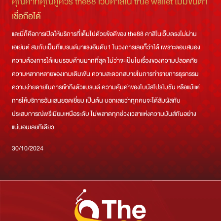
คุณค่าที่คุณคู่ควร the88 เว็บคาสิโน true wallet ไม่มีขั้นต่ำ
เชื่อถือได้
และนี่ก็คือการเปิดให้บริการที่เต็มไปด้วยข้อดีของ the88 คาสิโนเว็บตรงไม่ผ่าน
เอเย่นต์ สมกับเป็นที่แบรนด์มาแรงอันดับ1 ในวงการเลยก็ว่าได้ เพราะตอบสนอง
ความต้องการได้แบบรอบด้านมากที่สุด ไม่ว่าจะเป็นในเรื่องของความปลอดภัย
ความหลากหลายของเกมเดิมพัน ความสะดวกสบายในการทำรายการธุรกรรม
ความง่ายดายในการเข้าถึงตัวแบรนด์ ความคุ้มค่าของโบนัสโปรโมชัน หรือแม้แต่
การให้บริการอันแสนยอดเยี่ยม เป็นต้น บอกเลยว่าทุกคนจะได้สัมผัสกับ
ประสบการณ์พรีเมียมเหนือระดับ ไม่พลาดทุกช่วงเวลาแห่งความมันส์กันอย่าง
แน่นอนเลยทีเดียว
30/10/2024