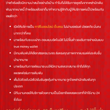
ว่าแท้จริงแล้วมีความน่าสนใจอย่างไรบ้าง ทำไมถึงได้รับการพูดถึงจากเหล่านักเดิม
พันมากขนาดนี้ ถ้าพร้อมแล้วเราก็มาทำความรู้จักกับผู้ให้บริการแห่งนี้ไปพร้อมกัน
เลยดีกว่า
เปิดให้บริการเป็น
คาสิโนออนไลน์ เว็บตรง
ไม่ผ่านเอเย่นต์ ปลอดภัย มั่นคง
มากกว่าที่เคย
มาพร้อมกับระบบฝาก-ถอนแบบอัตโนมัติ ไม่มีขั้นต่ำ รองรับการจ่ายเงินแบบ
true money wallet
มีเกมเดิมพันให้เลือกสรรครบวงจร ส่งตรงคุณภาพจากแบรนด์ดังระดับชั้น
นำมากมาย
มาพร้อมกับการพัฒนาระบบให้มีความสะดวกสบาย เข้าถึงได้ทุก
แพลตฟอร์มการเดิมพัน
เต็มไปด้วยโบนัสโปรโมชันสุดคุ้มค่ามากมาย ถูกใจเหล่านักเดิมพันทุก
ประเภท
มีทีมงานคอยให้บริการด้วยความเป็นมืออาชีพตลอดเวลาที่เข้าใช้งาน 24
ชั่วโมง