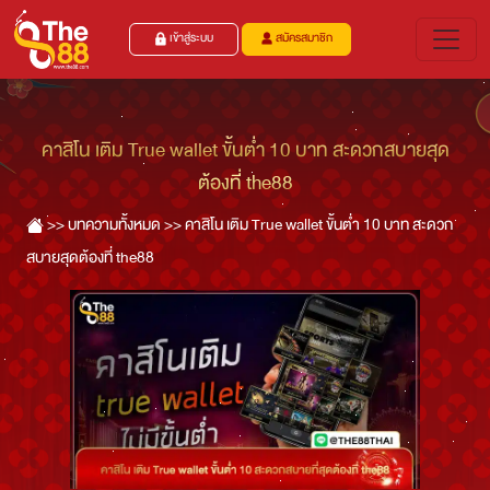
เข้าสู่ระบบ
สมัครสมาชิก
คาสิโน เติม True wallet ขั้นต่ำ 10 บาท สะดวกสบายสุด
ต้องที่ the88
>>
บทความทั้งหมด >>
คาสิโน เติม True wallet ขั้นต่ำ 10 บาท สะดวก
สบายสุดต้องที่ the88