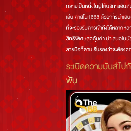
กลายเป็นหนึ่งในผู้ให้บริการอัน
เล่น คาสิโน1668 ด้วยการนำเสนอ
ที่จะรองรับการเข้าถึงได้หลากหล
สิทธิพิเศษสุดคุ้มค่า นำเสนอโบนัส
ลายมือก็ตาม รับรองว่าจะต้องตกห
ระเบิดความมันส์ไปก
พัน