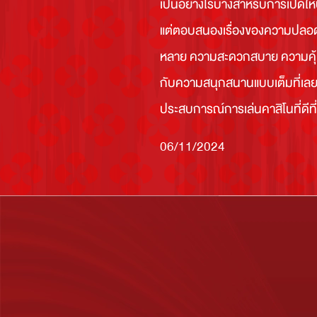
เป็นอย่างไรบ้างสำหรับการเปิดให
แต่ตอบสนองเรื่องของความปลอดภั
หลาย ความสะดวกสบาย ความคุ้มค่า
กับความสนุกสนานแบบเต็มที่เลยที
ประสบการณ์การเล่นคาสิโนที่ดีท
06/11/2024