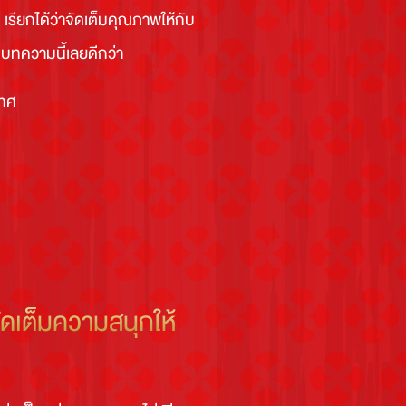
ียกได้ว่าจัดเต็มคุณภาพให้กับ
ในบทความนี้เลยดีกว่า
เทศ
ัดเต็มความสนุกให้