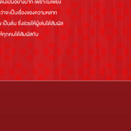
ด่นเป็นอย่างมาก เพราะไม่เพียง
่ว่าจะเป็นเรื่องของความหลาก
้น ซึ่งช่วยให้ผู้เล่นได้สัมผัส
ห้ทุกคนได้สัมผัสกับ