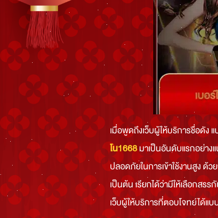
เมื่อพูดถึงเว็บผู้ให้บริการชื่อด
โน1668
มาเป็นอันดับแรกอย่างแน
ปลอดภัยในการเข้าใช้งานสูง ด้
เป็นต้น เรียกได้ว่ามีให้เลือกส
เว็บผู้ให้บริการที่ตอบโจทย์ได้