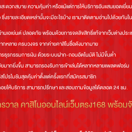
วกสบาย ความคุ้มค่า หรือแม้แต่การให้บริการอันแสนยอดเยี่ยม เร
ว ซึ่งรายละเอียดเหล่านั้นจะมีอะไรบ้าง เรามาติดตามอ่านไปด้วยกัน
่ผ่านเอเย่นต์ ปลอดภัย พร้อมด้วยการจดลิขสิทธิ์แท้จากเว็บต่างประ
หลากหลาย ครบวงจร จากค่ายคาสิโนชื่อดังมากมาย
รกรรมการเงิน ด้วยระบบฝาก-ถอนอัตโนมัติ ไม่มีขั้นต่ำ
ยมากยิ่งขึ้น สามารถรองรับการเข้าเล่นได้หลากหลายแพลตฟอร์ม
ัสโปรโมชันสุดคุ้มค่าตั้งแต่ครั้งแรกที่สมัครสมาชิก
คอยให้บริการ สามารถปรึกษา และสอบถามข้อมูลได้ตลอด 24 ชม.
จักรวาล คาสิโนออนไลน์เว็บตรง168 พร้อมจ