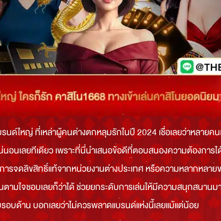
ัง แบรนด์ใหญ่ ที่เหล่าผู้คนต่างตกหลุมรักในปี 2024 เชื่อเลยว่าหลายค
่นอนเลยทีเดียว เพราะที่นี่นำเสนอข้อดีที่ตอบสนองความต้องการได
วยการจดลิขสิทธิ์แท้จากหน่วยงานต่างประเทศ หรือความหลากหลาย
รรกันตามใจชอบเลยก็ว่าได้ ช่วยยกระดับการเล่นให้มีความสนุกสนานมา
แบบรอบด้าน บอกเลยว่าไม่ควรพลาดแบรนด์แห่งนี้เลยแม้แต่น้อย