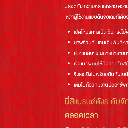
ปลอดภัย ความหลากหลาย ความสะด
เหล่าผู้ใช้งานแบบล้นจอเลยทีเดีย
เปิดให้บริการเป็นเว็บตรงไม
มาพร้อมกับเกมเดิมพันที่
สะดวกสบายในการทำรายการธุ
พัฒนาระบบให้มีความทันสมั
จึ้งสระอึ้งไปพร้อมกันกับโบน
เต็มไปด้วยทีมงานมืออาชีพ
นี่สิแบรนด์ดังระดับ
ตลอดเวลา