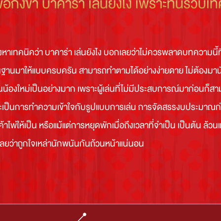
กังขา บาคาร่า เล่นยังไง เพราะที่นี่รวบเท
งหาเทคนิคว่า บาคาร่า เล่นยังไง บอกเลยว่าไม่ควรพลาดบทความนี้ท
นฐานมาให้แบบครบครัน สามารถทำตามได้อย่างง่ายดาย ไม่ต้องมานั่ง
ันน้องใหม่เป็นอย่างมาก เพราะผู้เล่นที่ไม่มีประสบการณ์มาก่อนก็สา
่าจะเป็นการทำความเข้าใจกับรูปแบบการเล่น การจัดสรรงบประมาณก่อน
้าไพ่ให้เป็น หรือแม้แต่การหยุดพักเมื่อถึงเวลาที่จำเป็น เป็นต้น ล้ว
เลยว่าถูกใจเหล่านักพนันกันถ้วนหน้าแน่นอน