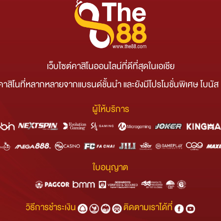
เว็บไซต์คาสิโนออนไลน์ที่ดีที่สุดในเอเชีย
สิโนที่หลากหลายจากแบรนด์ชั้นนำ และยังมีโปรโมชั่นพิเศษ โบนัส
ผู้ให้บริการ
ใบอนุญาต
วิธีการชำระเงิน
ติดตามเราได้ที่