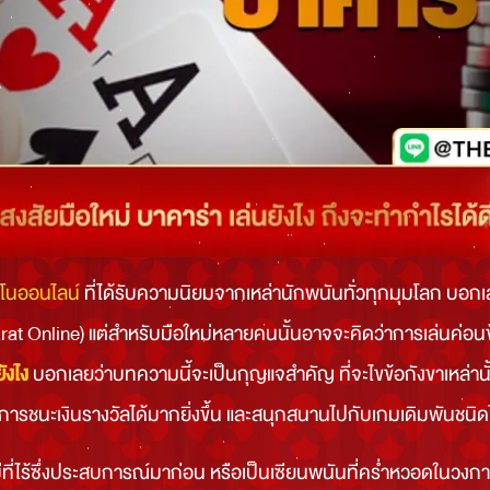
ิโนออนไลน์
ที่ได้รับความนิยมจากเหล่านักพนันทั่วทุกมุมโลก บอกเลยว
rat Online) แต่สำหรับมือใหม่หลายคนนั้นอาจจะคิดว่าการเล่นค่อนข
ังไง
บอกเลยว่าบทความนี้จะเป็นกุญแจสำคัญ ที่จะไขข้อกังขาเหล่าน
การชนะเงินรางวัลได้มากยิ่งขึ้น และสนุกสนานไปกับเกมเดิมพันชนิด
่ที่ไร้ซึ่งประสบการณ์มาก่อน หรือเป็นเซียนพนันที่คร่ำหวอดในวงการแห