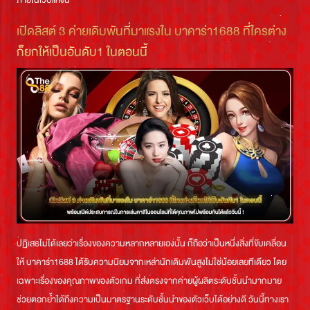
ภายในเว็บแห่งนี้
เปิดลิสต์ 3 ค่ายเดิมพันที่มาแรงใน บาคาร่า1688 ที่ใครต่าง
ก็ยกให้เป็นอันดับ1 ในตอนนี้
ปฏิเสธไม่ได้เลยว่าเรื่องของความหลากหลายเองนั้น ก็ถือว่าเป็นหนึ่งสิ่งที่ขับเคลื่อน
ให้ บาคาร่า1688 ได้รับความนิยมจากเหล่านักเดิมพันสูงไม่ใช่น้อยเลยทีเดียว โดย
เฉพาะเรื่องของคุณภาพของตัวเกม ที่ส่งตรงจากค่ายผู้ผลิตระดับชั้นนำมากมาย
ช่วยตอกย้ำได้ถึงความเป็นมาตรฐานระดับชั้นนำของตัวเว็บได้อย่างดี วันนี้ทางเรา