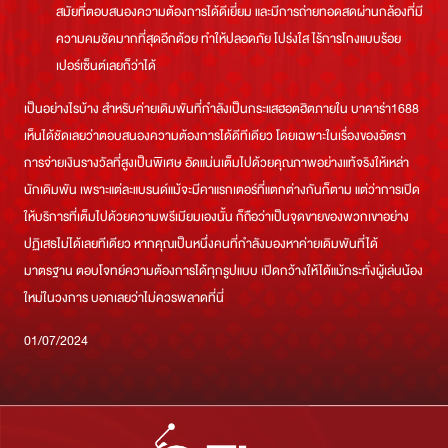
สมัยที่ตอบสนองความต้องการได้ดีเยี่ยม และมีการถ่ายทอดสดผ่านกล้องที่มี
ความคมชัดมากที่สุดอีกด้วย ทำให้ปลอดภัย โปร่งใส ไร้การโกงแบบร้อย
เปอร์เซ็นต์เลยก็ว่าได้
เป็นอย่างไรบ้าง สำหรับค่ายเดิมพันที่กำลังเป็นกระแสฮอตฮิตภายใน บาคาร่า1688
เห็นได้ชัดเลยว่าตอบสนองความต้องการได้ดีทีเดียว โดยเฉพาะในเรื่องของอัตรา
การจ่ายเงินรางวัลที่สูงเป็นพิเศษ อัดแน่นเต็มไปด้วยคุณภาพอย่างแท้จริงให้เหล่า
นักเดิมพัน เพราะแต่ละแบรนด์แม้จะมีคาแรกเตอร์ที่แตกต่างกันก็ตาม แต่ว่าการเปิด
ให้บริการที่เต็มไปด้วยความพรีเมียมเองนั้น ก็ถือว่าเป็นจุดขายของพวกเขาอย่าง
ปฏิเสธไม่ได้เลยทีเดียว หากคุณเป็นหนึ่งคนที่กำลังมองหาค่ายเดิมพันที่ได้
มาตรฐาน ตอบโจทย์ความต้องการได้ทุกรูปแบบ เปิดกว้างให้ได้แม้กระทั่งผู้เล่นน้อง
ใหม่ในวงการ บอกเลยว่าไม่ควรพลาดที่นี่
01/07/2024