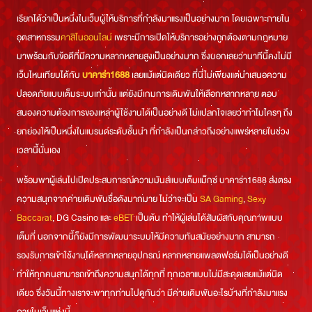
เรียกได้ว่าเป็นหนึ่งในเว็บผู้ให้บริการที่กำลังมาแรงเป็นอย่างมาก โดยเฉพาะภายใน
อุตสาหกรรม
คาสิโนออนไลน์
เพราะมีการเปิดให้บริการอย่างถูกต้องตามกฎหมาย
มาพร้อมกับข้อดีที่มีความหลากหลายสูงเป็นอย่างมาก ซึ่งบอกเลยว่านาทีนี้คงไม่มี
เว็บไหนเทียบได้กับ
บาคาร่า1688
เลยแม้แต่นิดเดียว ที่นี่ไม่เพียงแต่นำเสนอความ
ปลอดภัยแบบเต็มระบบเท่านั้น แต่ยังมีเกมการเดิมพันให้เลือกหลากหลาย ตอบ
สนองความต้องการของเหล่าผู้ใช้งานได้เป็นอย่างดี ไม่แปลกใจเลยว่าทำไมใครๆ ถึง
ยกย่องให้เป็นหนึ่งในแบรนด์ระดับชั้นนำ ที่กำลังเป็นกล่าวถึงอย่างแพร่หลายในช่วง
เวลานี้นั่นเอง
พร้อมพาผู้เล่นไปเปิดประสบการณ์ความมันส์แบบเต็มแม็กซ์ บาคาร่า1688 ส่งตรง
ความสนุกจากค่ายเดิมพันชื่อดังมากมาย ไม่ว่าจะเป็น
SA Gaming
,
Sexy
Baccarat
, DG Casino และ
eBET
เป็นต้น ทำให้ผู้เล่นได้สัมผัสกับคุณภาพแบบ
เต็มที่ นอกจากนี้ก็ยังมีการพัฒนาระบบให้มีความทันสมัยอย่างมาก สามารถ
รองรับการเข้าใช้งานได้หลากหลายอุปกรณ์ หลากหลายแพลตฟอร์มได้เป็นอย่างดี
ทำให้ทุกคนสามารถเข้าถึงความสนุกได้ทุกที่ ทุกเวลาแบบไม่มีสะดุดเลยแม้แต่นิด
เดียว ซึ่งวันนี้ทางเราจะพาทุกท่านไปดูกันว่า มีค่ายเดิมพันอะไรบ้างที่กำลังมาแรง