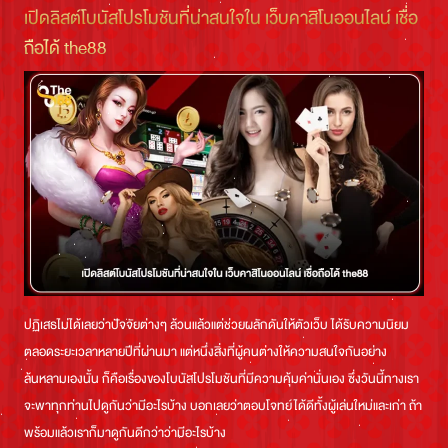
เปิดลิสต์โบนัสโปรโมชันที่น่าสนใจใน เว็บคาสิโนออนไลน์ เชื่อ
ถือได้ the88
ปฏิเสธไม่ได้เลยว่าปัจจัยต่างๆ ล้วนแล้วแต่ช่วยผลักดันให้ตัวเว็บ ได้รับความนิยม
ตลอดระยะเวลาหลายปีที่ผ่านมา แต่หนึ่งสิ่งที่ผู้คนต่างให้ความสนใจกันอย่าง
ล้นหลามเองนั้น ก็คือเรื่องของโบนัสโปรโมชันที่มีความคุ้มค่านั่นเอง ซึ่งวันนี้ทางเรา
จะพาทุกท่านไปดูกันว่ามีอะไรบ้าง บอกเลยว่าตอบโจทย์ได้ดีทั้งผู้เล่นใหม่และเก่า ถ้า
พร้อมแล้วเราก็มาดูกันดีกว่าว่ามีอะไรบ้าง