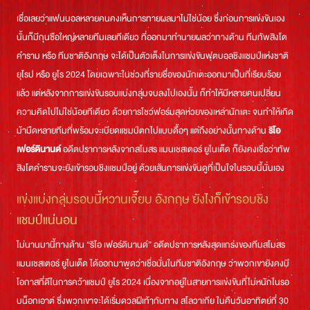
เชื่อเลยว่าแฟนบอลหลายคนคงเห็นการทายผลมาไม่ใช่น้อย ซึ่งก่อนการแข่งขันเอง
นั้นก็มีกุนซือใหญ่หลายทีมเลยทีเดียว ที่ออกมาทำนายผลว่าทางด้าน ทีมทัพสิงโต
คำราม หรือ ทีมชาติอังกฤษ จะได้เป็นตัวเต็งในการแข่งขันฟุตบอลชิงแชมป์แห่งชาติ
ยุโรป หรือ ยูโร 2024 โดยเฉพาะในช่วงที่รายชื่อของนักเตะออกมาเป็นที่เรียบร้อย
แล้ว แต่หลังจากการแข่งขันรอบแบ่งกลุ่มจบลงไปเองนั้น ก็ทำให้มีหลายคนเปลี่ยน
ความคิดไปไม่ใช่น้อยทีเดียว ด้วยการโชว์ฟอร์มสุดห่วยของเหล่านักเตะ จนทำให้เกิด
ม้ามืดหลายทีมที่พร้อมจะเบียดแชมป์ตกไปแบบดื้อๆ แต่ถึงอย่างนั้นทางด้าน
ริโอ
เฟอร์ดินานด์
อดีตปราการหลังจากสโมสร แมนเชสเตอร์ ยูไนเต็ด ก็ยังคงเชื่อว่าทัพ
สิงโตคำรามจะยังเข้ารอบชิงแชมป์อยู่ ด้วยเส้นการแข่งขันดูที่เป็นใจในรอบนี้นั่นเอง
แข่งแบ่งกลุ่มรอบนี้หวานเจี๊ยบ อังกฤษ ยังไงก็เข้ารอบชิง
แชมป์แน่นอน
ไม่นานมานี้ทางด้าน “ริโอ เฟอร์ดินานด์” อดีตปราการหลังสุดแกร่งของทีมสโมสร
แมนเชสเตอร์ ยูไนเต็ด ได้ออกมาพูดว่าเชื่อมั่นในทีมชาติอังกฤษ ว่าพวกเขายังคงมี
โอกาสที่ดีในการคว้าแชมป์ ยูโร 2024 เนื่องจากอยู่ในสายการแข่งขันที่ไม่หนักในรอ
บน็อกเอาต์ ซึ่งพวกเขาจะได้เริ่มดวลฝีเท้ากับทาง สโลวาเกีย ในคืนวันอาทิตย์ที่ 30