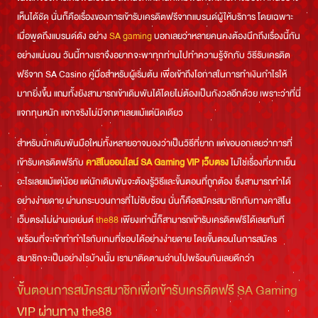
เห็นได้ชัด นั่นก็คือเรื่องของการเข้ารับเครดิตฟรีจากแบรนด์ผู้ให้บริการ โดยเฉพาะ
เมื่อพูดถึงแบรนด์ดัง อย่าง
SA gaming
บอกเลยว่าหลายคนคงต้องนึกถึงเรื่องนี้กัน
อย่างแน่นอน วันนี้ทางเราจึงอยากจะพาทุกท่านไปทำความรู้จักกับ วิธีรับเครดิต
ฟรีจาก SA Casino คู่มือสำหรับผู้เริ่มต้น เพื่อเข้าถึงโอกาสในการทำเงินกำไรให้
มากยิ่งขึ้น แถมทั้งยังสามารถเข้าเดิมพันได้โดยไม่ต้องเป็นกังวลอีกด้วย เพราะว่าที่นี่
แจกทุนหนัก แจกจริงไม่มีจกตาเลยแม้แต่นิดเดียว
สำหรับนักเดิมพันมือใหม่ทั้งหลายอาจมองว่าเป็นวิธีที่ยาก แต่ขอบอกเลยว่าการที่
เข้ารับเครดิตฟรีกับ
คาสิโนออนไลน์ SA Gaming VIP เว็บตรง
ไม่ใช่เรื่องที่ยากเย็น
อะไรเลยแม้แต่น้อย แต่นักเดิมพันจะต้องรู้วิธีและขั้นตอนที่ถูกต้อง ซึ่งสามารถทำได้
อย่างง่ายดาย ผ่านกระบวนการที่ไม่ซับซ้อน นั่นก็คือสมัครสมาชิกกับทางคาสิโน
เว็บตรงไม่ผ่านเอเย่นต์
the88
เพียงเท่านี้ก็สามารถเข้ารับเครดิตฟรีได้เลยทันที
พร้อมที่จะเข้าทำกำไรกับเกมที่ชอบได้อย่างง่ายดาย โดยขั้นตอนในการสมัคร
สมาชิกจะเป็นอย่างไรบ้างนั้น เรามาติดตามอ่านไปพร้อมกันเลยดีกว่า
ขั้นตอนการสมัครสมาชิกเพื่อเข้ารับเครดิตฟรี SA Gaming
VIP ผ่านทาง the88