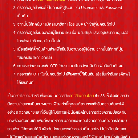
กรอกข้อมูลสำหรับใช้ในการเข้าสู่ระบบ เช่น Username และ Password
เป็นต้น
จากนั้นให้กดปุ่ม “สมัครสมาชิก” แล้วระบบจะนำเข้าสู่ขั้นตอนถัดไป
กรอกข้อมูลส่วนตัวของผู้ใช้งาน เช่น ชื่อ-นามสกุล, เลขบัญชีธนาคาร, เบอร์
โทรศัพท์ หรือสกุลเงิน เป็นต้น
เมื่อเสร็จให้ติ๊กปุ่มด้านล่างเพื่อยืนยันอายุของผู้ใช้งาน จากนั้นให้กดที่ปุ่ม
“สมัครสมาชิก” อีกครั้ง
ระบบจะทำการส่งรหัส OTP ให้ผ่านเบอร์โทรศัพท์มือถือเพื่อยืนยันตัวตน
กรอกรหัส OTP ในขั้นตอนถัดไป เพียงเท่านี้ก็เป็นอันเสร็จสิ้นเข้ารับเครดิตฟรี
ได้เลยทันที
เป็นอย่างไรบ้างสำหรับขั้นตอนในการสมัคร
คาสิโนออนไลน์
the88 เห็นได้ชัดเลยว่า
มีความง่ายดายเป็นอย่างมาก เพียงเท่านี้ทุกคนก็สามารถเข้ารับความคุ้มค่าได้
อย่างสะดวกสบาย และที่เว็บผู้ให้บริการแห่งนี้ยังเปิดให้บริการด้วยความปลอดภัย
มาพร้อมกับเกมเดิมพันที่หลากหลาย บอกเลยว่าตอบโจทย์ความต้องการได้แบบ
รอบด้าน ให้ทุกคนได้สัมผัสกับประสบการณ์การเล่นที่แปลกใหม่ ไม่เหมือนใครและ
ไม่มีใครเหมือนเลยแม้แต่น้อย บอกเลยว่าทุกความหยุดไว้เพียงแค่ปลายนิ้วสัมผัสกัน