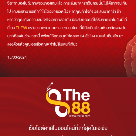
ซึ่งหากมองไปถึงภาพรวมของเกมแล้ว การเล่นบาคาร่าเว็บตรงนั้นไม่ได้ยากจนเกิน
ไป แถมยังสามารถทำกำไรได้อย่างรวดเร็ว หากคุณเข้าใจถึง วิธีเล่นบาคาร่า ถ้า
หากว่าคุณเกิดความสนใจที่จะอยากลองกับ ประสบการณ์ที่ได้รับจากเราในวันนี้ ที่
นี่เลย
THE88
แหล่งรวมค่ายเกมบาคาร่าออนไลน์ ที่มีนักเสี่ยงโชคเข้ามาวัดดวงกัน
มากที่สุดในช่วงเวลานี้ พร้อมให้คุณสนุกได้ตลอด 24 ชั่วโมง แบบเต็มอิ่มจุใจ มา
ลองด้วยตัวคุณเองแล้วคุณจะจำไม่ลืมเลยทีเดียว
15/03/2024
เว็บไซต์คาสิโนออนไลน์ที่ดีที่สุดในเอเชีย