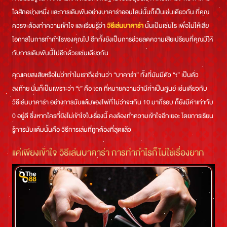
ใดสักอย่างหนึ่ง และการเดิมพันอย่างบาคาร่าออนไลน์นั้นก็เป็นเช่นเดียวกัน ที่คุณ
ควรจะต้องทำความเข้าใจ และเรียนรู้ว่า
วิธีเล่นบาคาร่า
นั้นเป็นเช่นไร เพื่อไม่ให้เสีย
โอกาสในการทำกำไรของคุณไป อีกทั้งยังเป็นการช่วยลดความเสียเปรียบที่คุณมีให้
กับการเดิมพันนี้ไปอีกด้วยเช่นเดียวกัน
คุณเคยสงสัยหรือไม่ว่าทำไมเราถึงอ่านว่า “บาคาร่า” ทั้งที่มันมีตัว “t” เป็นตัว
ลงท้าย นั่นก็เป็นเพราะว่า “t” คือ ten ที่หมายความว่ามีค่าเป็นศูนย์ เช่นเดียวกับ
วิธีเล่นบาคาร่า อย่างการนับแต้มของไพ่ที่ไม่ว่าจะเกิน 10 มากี่รอบ ก็ยังมีค่าเท่ากับ
0 อยู่ดี ซึ่งหากใครที่ยังไม่เข้าใจในเรื่องนี้ คงต้องทำความเข้าใจอีกเยอะ โดยการเรียน
รู้การนับแต้มนั้นคือ วิธีการเล่นที่ถูกต้องที่สุดแล้ว
แค่เพียงเข้าใจ วิธีเล่นบาคาร่า การทำกำไรก็ไม่ใช่เรื่องยาก