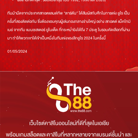
ผลงานที่ดีที่สุด : รอบแบ่งกลุ่ม ในปี 1992, 1996 และ 2020)
ทีมม้ามืดจากประเทศสกอตแลนด์ทัพ “ตาร์ตัน” ได้สัมผัสกับศึกในการแข่ง ยูโร เป็น
ครั้งที่สองติดต่อกัน ซึ่งต้องขอบคุณผู้เล่นกองกลางร่างใหญ่ อย่าง สกอตต์ แม็คโทมิ
เนย์ จากทีม แมนเชสเตอร์ ยูไนเต็ด ที่กระหน่ำยิงได้ถึง 7 ประตู ในรอบคัดเลือกที่ผ่าน
มา ทำให้พวกเขาได้เข้าเป็นหนึ่งในทีมแข่งของลีกยูโร 2024 ในครั้งนี้
01/05/2024
เว็บไซต์คาสิโนออนไลน์ที่ดีที่สุดในเอเชีย
พร้อมเกมสล็อตและคาสิโนที่หลากหลายจากแบรนด์ชั้นนำ และ