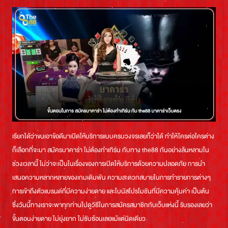
เรียกได้ว่าขนเอาข้อดีมาเปิดให้บริการแบบครบวงจรเลยก็ว่าได้ ทำให้ใครต่อใครต่าง
ก็เลือกที่จะมา สมัครบาคาร่า ไม่ต้องทำเทิร์น กับทาง the88 กันอย่างล้นหลามใน
ช่วงเวลานี้ ไม่ว่าจะเป็นในเรื่องของการเปิดให้บริการด้วยความปลอดภัย การนำ
เสนอความหลากหลายของเกมเดิมพัน ความสะดวกสบายในการทำรายการต่างๆ
การเข้าถึงตัวแบรนด์ที่มีความง่ายดาย และโบนัสโปรโมชันที่มีความคุ้มค่า เป็นต้น
ซึ่งวันนี้ทางเราจะพาทุกท่านไปดูวิธีในการสมัครสมาชิกกับเว็บแห่งนี้ รับรองเลยว่า
ขั้นตอนง่ายดาย ไม่ยุ่งยาก ไม่ซับซ้อนเลยแม้แต่นิดเดียว