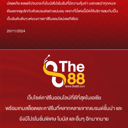
ปลอดภัย ตลอดไปจนกระทั่งโบนัสโปรโมชันที่มีความคุ้มค่า บอกเลยว่าทุกคนจะ
ต้องตกหลุมรักกับตัวแบรนด์อย่างแน่นอน เพราะที่นี่แห่งนี้เปิดให้บริการสมกับเป็น
เว็บอันดับต้นๆ แห่งวงการคาสิโนออนไลน์เลยทีเดียว
20/11/2024
เว็บไซต์คาสิโนออนไลน์ที่ดีที่สุดในเอเชีย
พร้อมเกมสล็อตและคาสิโนที่หลากหลายจากแบรนด์ชั้นนำ และ
ยังมีโปรโมชั่นพิเศษ โบนัส และอื่นๆ อีกมากมาย