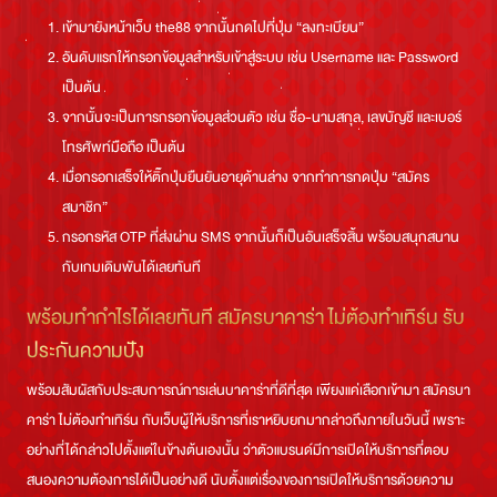
เข้ามายังหน้าเว็บ the88 จากนั้นกดไปที่ปุ่ม “ลงทะเบียน”
อันดับแรกให้กรอกข้อมูลสำหรับเข้าสู่ระบบ เช่น Username และ Password
เป็นต้น
จากนั้นจะเป็นการกรอกข้อมูลส่วนตัว เช่น ชื่อ-นามสกุล, เลขบัญชี และเบอร์
โทรศัพท์มือถือ เป็นต้น
เมื่อกรอกเสร็จให้ติ๊กปุ่มยืนยันอายุด้านล่าง จากทำการกดปุ่ม “สมัคร
สมาชิก”
กรอกรหัส OTP ที่ส่งผ่าน SMS จากนั้นก็เป็นอันเสร็จสิ้น พร้อมสนุกสนาน
กับเกมเดิมพันได้เลยทันที
พร้อมทำกำไรได้เลยทันที สมัครบาคาร่า ไม่ต้องทำเทิร์น รับ
ประกันความปัง
พร้อมสัมผัสกับประสบการณ์การเล่นบาคาร่าที่ดีที่สุด เพียงแค่เลือกเข้ามา สมัครบา
คาร่า ไม่ต้องทำเทิร์น กับเว็บผู้ให้บริการที่เราหยิบยกมากล่าวถึงภายในวันนี้ เพราะ
อย่างที่ได้กล่าวไปตั้งแต่ในข้างต้นเองนั้น ว่าตัวแบรนด์มีการเปิดให้บริการที่ตอบ
สนองความต้องการได้เป็นอย่างดี นับตั้งแต่เรื่องของการเปิดให้บริการด้วยความ