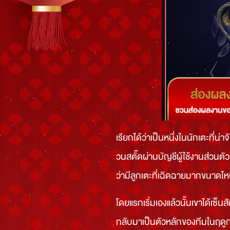
เรียกได้ว่าเป็นหนึ่งในนักเตะที่น
วนสตั๊ดผ่านบัญชีผู้ใช้งานส่วน
ว่ามีลูกเตะที่เฉิดฉายมากขนาดไห
โดยแรกเริ่มเองแล้วนั้นเขาได้เซ็
กลับมาเป็นตัวหลักของทีมในฤดูกา