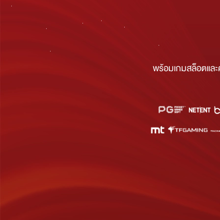
พร้อมเกมสล็อตและคา