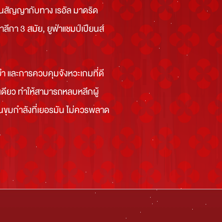
าเซ็นสัญญากับทาง เรอัล มาดริด
าลีกา 3 สมัย, ยูฟ่าแชมป์เปียนส์
นยำ และการควบคุมจังหวะเกมที่ดี
ีทีเดียว ทำให้สามารถหลบหลีกผู้
งในขุมกำลังที่เยอรมัน ไม่ควรพลาด