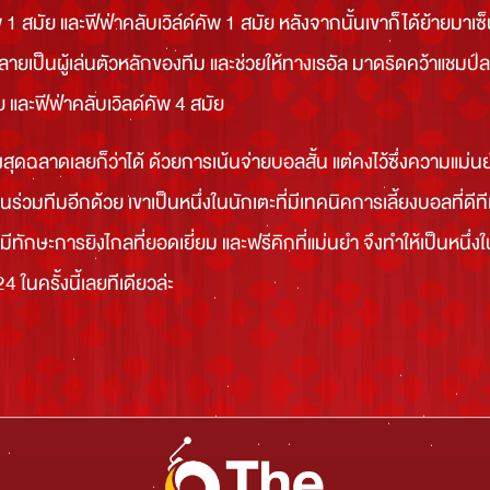
คัพ 1 สมัย และฟีฟ่าคลับเวิล์ด์คัพ 1 สมัย หลังจากนั้นเขาก็ได้ย้ายม
กลายเป็นผู้เล่นตัวหลักของทีม และช่วยให้ทางเรอัล มาดริดคว้าแชมป์ล
ัย และฟีฟ่าคลับเวิลด์คัพ 4 สมัย
งสุดฉลาดเลยก็ว่าได้ ด้วยการเน้นจ่ายบอลสั้น แต่คงไว้ซึ่งความแม่
่อนร่วมทีมอีกด้วย เขาเป็นหนึ่งในนักเตะที่มีเทคนิคการเลี้ยงบอลที่ด
งมีทักษะการยิงไกลที่ยอดเยี่ยม และฟรีคิกที่แม่นยำ จึงทำให้เป็นหนึ่
4 ในครั้งนี้เลยทีเดียวล่ะ