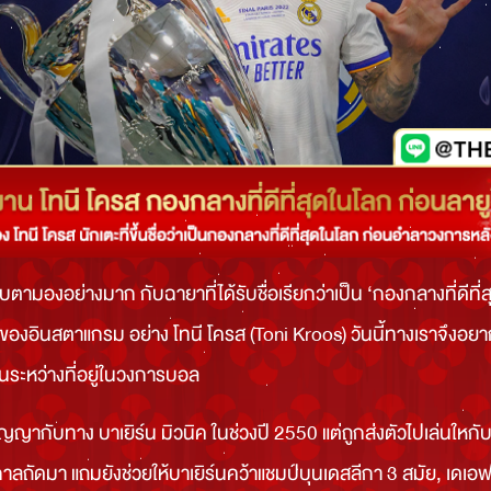
่าจับตามองอย่างมาก กับฉายาที่ได้รับชื่อเรียกว่าเป็น ‘กองกลางที่ดีท
ตัวของอินสตาแกรม อย่าง โทนี โครส (Toni Kroos) วันนี้ทางเราจึ
นระหว่างที่อยู่ในวงการบอล
นสัญญากับทาง บาเยิร์น มิวนิค ในช่วงปี 2550 แต่ถูกส่งตัวไปเล่นใหกั
ลถัดมา แถมยังช่วยให้บาเยิร์นคว้าแชมป์บุนเดสลีกา 3 สมัย, เดเอฟ