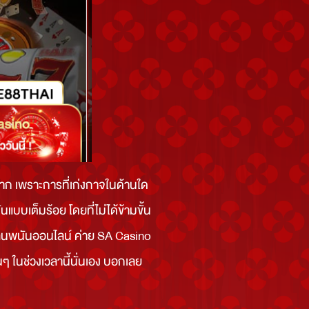
มาก เพราะการที่เก่งกาจในด้านใด
ันแบบเต็มร้อย โดยที่ไม่ได้ข้ามขั้น
เล่นพนันออนไลน์ ค่าย SA Casino
นๆ ในช่วงเวลานี้นั่นเอง บอกเลย