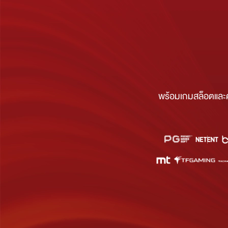
พร้อมเกมสล็อตและคา