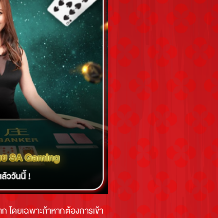
งมาก โดยเฉพาะถ้าหากต้องการเข้า