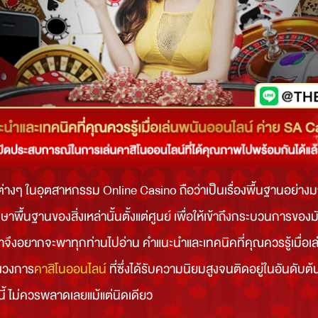
ต่างๆ ในอุตสาหกรรม Online Casino ถือว่าเป็นเรื่องพื้นฐานอย่าง
ึกษาพื้นฐานของสิ่งเหล่านั้นตั้งแต่ศูนย์ เพื่อให้เข้าถึงกระบวนการของม
เราจึงอยากจะพาทุกท่านไปอ่าน คำแนะนำและเทคนิคที่คุณควรรู้เมื่อ
่งวงการ
คาสิโนออนไลน์
ที่ซึ่งได้รับความนิยมสูงจนติดอยู่ในอันดับต้
งนี้ ไม่ควรพลาดเลยแม้แต่นิดเดียว