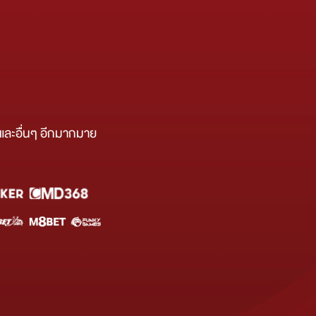
 และอื่นๆ อีกมากมาย