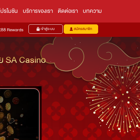
โปรโมชัน
บริการของเรา
ติดต่อเรา
บทความ
88 Rewards
เข้าสู่ระบบ
สมัครสมาชิก
่าย SA Casino