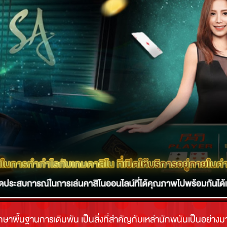
ศึกษาพื้นฐานการเดิมพัน เป็นสิ่งที่สำคัญกับเหล่านักพนันเป็นอย่า