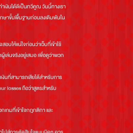
เงินได้ดีเป็นทวีคูณ วันนี้ทางเรา
รศึกษาขั้นพื้นฐานก่อนลงเดิมพันใน
บให้แน่ใจก่อนว่าเว็บที่เข้าใช้
ู้เล่นจริงอยู่เสมอ เพื่อดูว่าพวก
เงินที่สามารถเสียได้สำหรับการ
ur losses ถือว่าสูตรสำหรับ
อกเกมที่เข้าใจกฎกติกา และ
้จะนำไปสู่การตัดสินใจแบบผิดๆ ควร