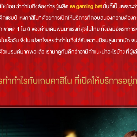
ใช่น้อย ว่าทำไมถึงต้องค่ายผู้ผลิต
sa gaming bet
นั่นก็เป็นเพราะว่
“อดีตแชมป์แห่งคาสิโน” ด้วยการเปิดให้บริการที่ตอบสนองความต้องกา
เขาติด 1 ใน 3 ของค่ายเดิมพันมาแรงที่สุดในไทย ทั้งยังมีอัตราการจ่
ยในเร็ววัน จึงไม่แปลกใจเลยว่าทำไมถึงได้รับความนิยมสูงมากนัก จนใ
ับตัวแบรนด์มากพอแล้ว เรามาดูกันดีกว่าว่ามีคำแนะนำอะไรบ้าง ที่ผู้เ
รทำกำไรกับเกมคาสิโน ที่เปิดให้บริการอยู