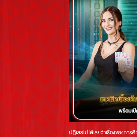
ปฏิเสธไม่ได้เลยว่าเรื่องของการ