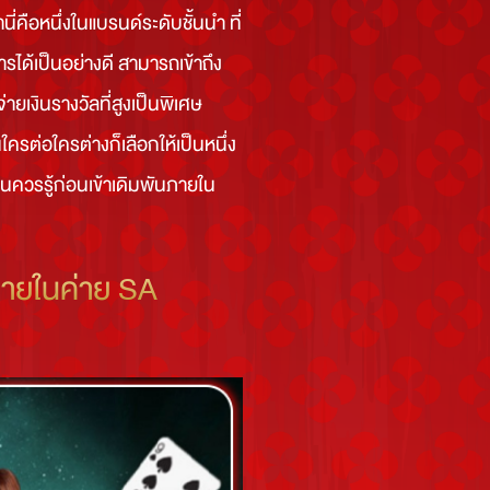
านี่คือหนึ่งในแบรนด์ระดับชั้นนำ ที่
รได้เป็นอย่างดี สามารถเข้าถึง
ายเงินรางวัลที่สูงเป็นพิเศษ
ครต่อใครต่างก็เลือกให้เป็นหนึ่ง
ล่นควรรู้ก่อนเข้าเดิมพันภายใน
่ภายในค่าย SA