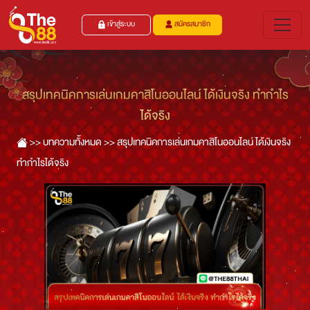
เข้าสู่ระบบ
สมัครสมาชิก
สรุปเทคนิคการเล่นเกมคาสิโนออนไลน์ ได้เงินจริง ทำกำไร
ได้จริง
>>
บทความทั้งหมด >>
สรุปเทคนิคการเล่นเกมคาสิโนออนไลน์ ได้เงินจริง
ทำกำไรได้จริง