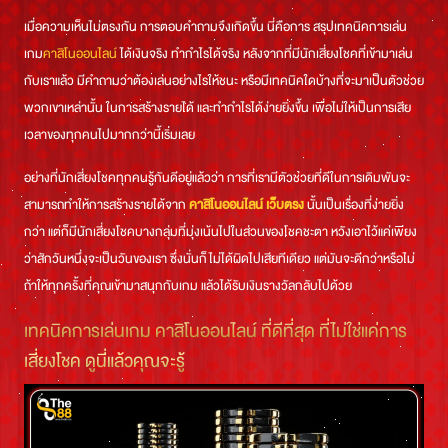
เมื่อความเห็นไม่ตรงกัน การตอบคำถามจึงเกิดขึ้น นี่คือการ สรุปเทคนิคการเล่น
เกม
คาสิโนออนไลน์
ได้เงินจริง ทำกำไรได้จริง หลังจากที่มีนักเสี่ยงโชคที่เข้ามาเล่น
กับเราแล้ว มีคำถามว่าต้องเล่นอย่างไรให้ชนะ หรือมีเทคนิคใดบ้างที่จะมาเป็นตัวช่วย
พวกเขาเหล่านั้น ในการสร้างรายได้ และทำกำไรได้ง่ายยิ่งขึ้น เพื่อไม่ให้เป็นการเสีย
เวลาของทุกคนไปมากกว่านี้เริ่มเลย
อย่างที่นักเสี่ยงโชคทุกคนรู้กันดีอยู่แล้วว่า การที่เรามีตัวช่วยที่ดีในการเดิมพันจะ
สามารถทำให้การสร้างรายได้จาก
คาสิโนออนไลน์ เว็บตรง
นั้นเป็นเรื่องที่ง่ายยิ่ง
กว่า แต่ก็มีนักเสี่ยงโชคบางกลุ่มที่มุ่งเน้นไปในส่วนของโชคชะตา หวังเอาไว้แค่เพียง
ว่าสักวันหนึ่งจะเป็นวันของเรา ซึ่งนั่นก็ไม่ได้ผิดไปเสียทีเดียว แต่มันจะดีกว่าหรือไม่
ถ้าให้ทุกครั้งที่คุณเข้ามาสนุกกับเกม แล้วได้รับเงินรางวัลกลับไปด้วย
เทคนิคการเล่นเกม คาสิโนออนไลน์ ที่ดีที่สุด ที่ไม่ใช่แค่การ
เสี่ยงโชค ดูนี่แล้วคุณจะรู้