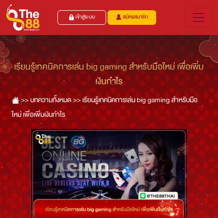
เข้าสู่ระบบ
สมัครสมาชิก
เรียนรู้เทคนิคการเล่น big gaming สำหรับมือใหม่ เพื่อเพิ่ม
เงินกำไร
>>
บทความทั้งหมด >>
เรียนรู้เทคนิคการเล่น big gaming สำหรับมือ
ใหม่ เพื่อเพิ่มเงินกำไร