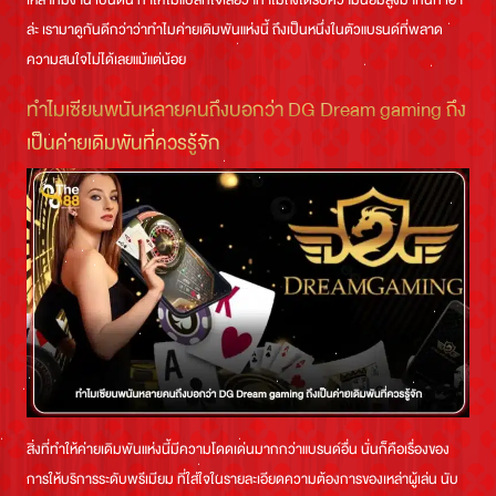
เหล่าทีมงาน เป็นต้น ทำให้ไม่แปลกใจเลยว่าทำไมถึงได้รับความนิยมสูงมากนัก เอา
ล่ะ เรามาดูกันดีกว่าว่าทำไมค่ายเดิมพันแห่งนี้ ถึงเป็นหนึ่งในตัวแบรนด์ที่พลาด
ความสนใจไม่ได้เลยแม้แต่น้อย
ทำไมเซียนพนันหลายคนถึงบอกว่า DG Dream gaming ถึง
เป็นค่ายเดิมพันที่ควรรู้จัก
สิ่งที่ทำให้ค่ายเดิมพันแห่งนี้มีความโดดเด่นมากกว่าแบรนด์อื่น นั่นก็คือเรื่องของ
การให้บริการระดับพรีเมียม ที่ใส่ใจในรายละเอียดความต้องการของเหล่าผู้เล่น นับ