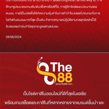
ทันที กับเทคนิคมากมาย ไม่ว่าจะเป็น การเลือกเว็บผู้ให้บริการที่ได้มาตรฐาน, การ
ศึกษารูปแบบของเกมเดิมพันเพื่อหาสไตล์ที่ใช่, การรู้จักจัดสรรงบประมาณของ
ตนเอง, การใช้โบนัสเพื่อให้เกิดความคุ้มค่าในการทำกำไร ตลอดไปจนกระทั่งการ
โฟกัสกับตนเองมากที่สุด เป็นต้น ถ้าหากสามารถปฏิบัติตามกลยุทธ์เหล่านี้ได้
รับรองเลยว่าเงินกำไรพุ่งกระฉูดอย่างแน่นอน
28/06/2024
เว็บไซต์คาสิโนออนไลน์ที่ดีที่สุดในเอเชีย
พร้อมเกมสล็อตและคาสิโนที่หลากหลายจากแบรนด์ชั้นนำ และ