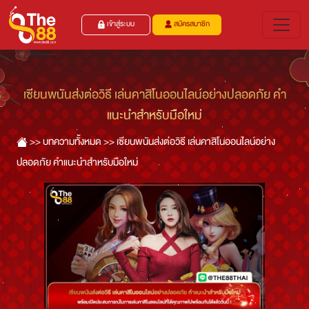
เข้าสู่ระบบ
สมัครสมาชิก
เซียนพนันส่งต่อวิธี เล่นคาสิโนออนไลน์อย่างปลอดภัย คำ
แนะนำสำหรับมือใหม่
>>
บทความทั้งหมด >>
เซียนพนันส่งต่อวิธี เล่นคาสิโนออนไลน์อย่าง
ปลอดภัย คำแนะนำสำหรับมือใหม่