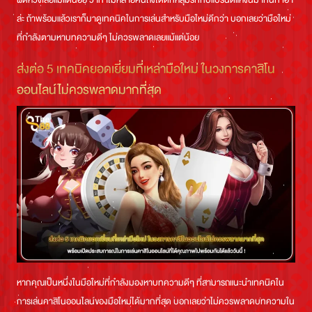
ผิดหวังเลยแม้แต่น้อย ว่าทำไมหลายคนถึงได้ตกหลุมรักกับแบรนด์แห่งนี้มากนัก เอา
ล่ะ ถ้าพร้อมแล้วเราก็มาดูเทคนิคในการเล่นสำหรับมือใหม่ดีกว่า บอกเลยว่ามือใหม่
ที่กำลังตามหาบทความดีๆ ไม่ควรพลาดเลยแม้แต่น้อย
ส่งต่อ 5 เทคนิคยอดเยี่ยมที่เหล่ามือใหม่ ในวงการคาสิโน
ออนไลน์ไม่ควรพลาดมากที่สุด
หากคุณเป็นหนึ่งในมือใหม่ที่กำลังมองหาบทความดีๆ ที่สามารถแนะนำเทคนิคใน
การเล่นคาสิโนออนไลน์ของมือใหม่ได้มากที่สุด บอกเลยว่าไม่ควรพลาดบทความใน