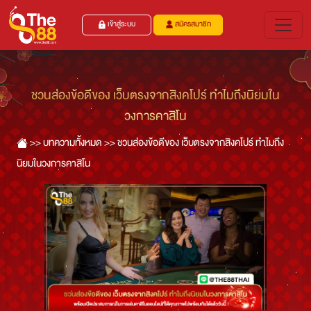
เข้าสู่ระบบ
สมัครสมาชิก
ชวนส่องข้อดีของ เว็บตรงจากสิงคโปร์ ทำไมถึงนิยมใน
วงการคาสิโน
>>
บทความทั้งหมด >>
ชวนส่องข้อดีของ เว็บตรงจากสิงคโปร์ ทำไมถึง
นิยมในวงการคาสิโน