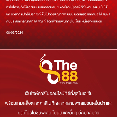
เพราะได้รับการควบคุมดูแลจากหน่วยงานระดับสากลมากมาย ไม่แปลกใจเลยว่า
ทำไมใครๆ ถึงให้ความนิยมจนติดอันดับ 1 ของโลก มียอดผู้เข้าใช้งานสูงจนเห็นได้
ชัด ด้วยการเปิดให้บริการที่เต็มไปด้วยคุณภาพแบบนี้ บอกเลยว่าทุกคนจะได้สัมผัส
กับประสบการณ์ที่ดีที่สุด ขณะที่เลือกเข้าเดิมพันภายในเว็บแห่งนี้อย่างแน่นอน
08/06/2024
เว็บไซต์คาสิโนออนไลน์ที่ดีที่สุดในเอเชีย
พร้อมเกมสล็อตและคาสิโนที่หลากหลายจากแบรนด์ชั้นนำ และ
ยังมีโปรโมชั่นพิเศษ โบนัส และอื่นๆ อีกมากมาย