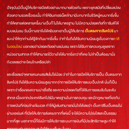
ปัจจุบันมีเว็บผู้ให้บริการเปิดตัวอย่างมากมายด้วยกัน เพราะยุคสมัยที่เปลี่ยนแปลง
ด้วยความรวดเร็วเองนั้น ทำให้อินเทอร์เน็ตเข้ามามีบทบาทในชีวิตผู้คนมากยิ่งขึ้น
ทำให้หลายต่อหลายครั้งบางเว็บก็ไม่ได้มาตรฐาน ไม่มีความปลอดภัยที่การันตีได้
แบบแน่นอน วันนี้ทางเราจึงได้หยิบยกเอาเว็บผู้ให้บริการ
เว็บตรงจากสิงคโปร์
มา
แนะนำให้ทุกท่านได้รู้จักกันมากยิ่งขึ้น ว่าทำไมถึงได้รับความนิยมสูงในวงการ
คาสิ
โนออนไลน์
บอกเลยว่าปลอดภัยอย่างแน่นอน เพราะได้รับการควบคุมดูแลจาก
หน่วยงานสากล ทำให้สามารถไว้วางใจได้มากยิ่งกว่าที่เคย ไม่จำเป็นต้องมานั่ง
กังวลเลยว่าจะโดนโกงหรือเปล่า
และเชื่อเลยว่าหลายคนคงสงสัยไม่ใช่น้อย ว่าทำไมการเปิดให้บริการเป็น เว็บตรงจาก
สิงคโปร์ ถึงได้รับความนิยมสูงมากกว่าการเปิดให้บริการแบบเว็บปกติ นั่นก็เป็น
เพราะว่าเรื่องของความน่าเชื่อถือ และความปลอดภัยที่ได้รับการยอมรับในระดับ
สากล เนื่องจากประเทศสิงคโปร์มีมาตรฐานในการควบคุม และมีกฎหมายเกี่ยวกับ
การพนันที่ค่อนข้างเข้มงวด ทำให้ผู้เล่นสามารถมั่นใจได้เลยว่า เว็บคาสิโนเว็บตรงไม่
ผ่านเอเย่นต์ ที่เปิดให้บริการส่งตรงจากที่แห่งนี้ จะได้มีความโปร่งใสและเป็นธรรม
มากที่สุด นอกจากนี้ก็ยังมีการให้บริการระบบการเงินที่มีประสิทธิภาพสูง ทำให้