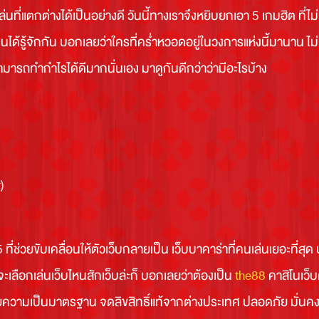
ี่แตกต่างได้เป็นอย่างดี วันนี้ทางเราจึงหยิบยกเอา 5 เกมฮิต ที่ไม
นได้รู้จักกัน บอกเลยว่าใครที่คร่ำหวอดอยู่ในวงการแห่งนี้มานาน ไม่
ามารถทำกำไรได้ดีมากนั่นเอง มาดูกันดีกว่าว่ามีอะไรบ้าง
)
5 ที่ช่วยขับเคลื่อนให้ตัวเว็บกลายเป็น เว็บบาคาร่าที่คนเล่นเยอะที่ส
ะเลือกเล่นเว็บไหนสักเว็บล่ะก็ บอกเลยว่าต้องเป็น
the88
คาสิโนเว็บต
ด้วยความเป็นมาตรฐาน จดลิขสิทธิ์แท้จากต่างประเทศ ปลอดภัย มั่นคง