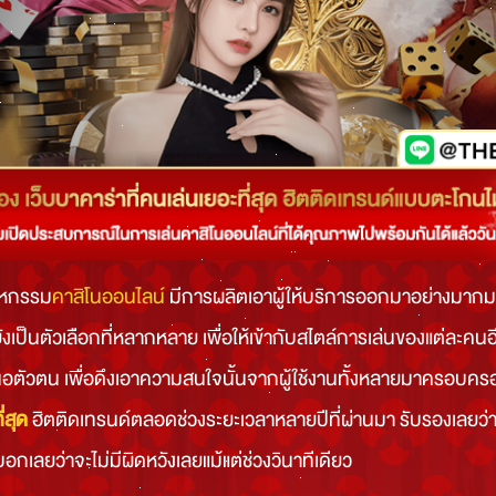
สาหกรรม
คาสิโนออนไลน์
มีการผลิตเอาผู้ให้บริการออกมาอย่างมากมาย
ังเป็นตัวเลือกที่หลากหลาย เพื่อให้เข้ากับสไตล์การเล่นของแต่ละคนอี
สนอตัวตน เพื่อดึงเอาความสนใจนั้นจากผู้ใช้งานทั้งหลายมาครอบครอ
่สุด
ฮิตติดเทรนด์ตลอดช่วงระยะเวลาหลายปีที่ผ่านมา รับรองเลย
้ บอกเลยว่าจะไม่มีผิดหวังเลยแม้แต่ช่วงวินาทีเดียว