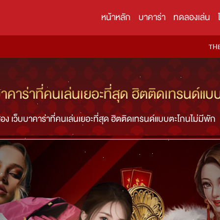
หน้าหลัก
บาคาร่า
ทดลองเล่น
THE
าคาร่าที่คนเล่นเยอะที่สุด ฮิตติดเทรนด์แบ
อง เว็บบาคาร่าที่คนเล่นเยอะที่สุด ฮิตติดเทรนด์แบบตะโกนไม่มีพัก