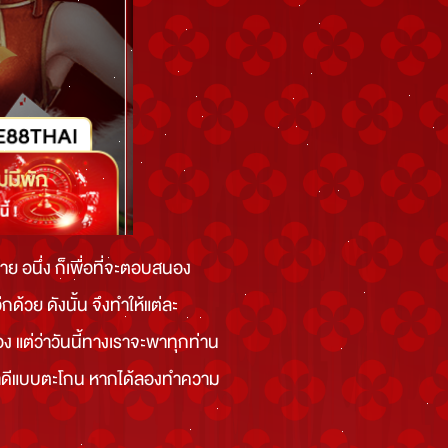
 อนึ่ง ก็เพื่อที่จะตอบสนอง
กด้วย ดังนั้น จึงทำให้แต่ละ
ง แต่ว่าวันนี้ทางเราจะพาทุกท่าน
ว่าดีแบบตะโกน หากได้ลองทำความ