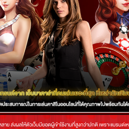
าย ส่งผลให้ตัวเว็บมียอดผู้เข้าใช้งานที่สูงกว่าปกติ เพราะแบรนด์เห