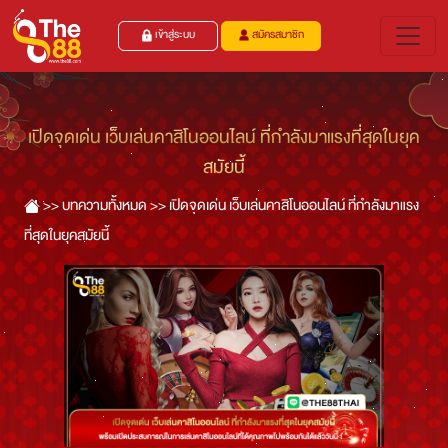
เข้าสู่ระบบ
สมัครสมาชิก
เปิดจุดเด่น เว็บเล่นคาสิโนออนไลน์ ที่กำลังมาแรงที่สุดในยุค
สมัยนี้
>>
บทความทั้งหมด >>
เปิดจุดเด่น เว็บเล่นคาสิโนออนไลน์ ที่กำลังมาแรง
ที่สุดในยุคสมัยนี้