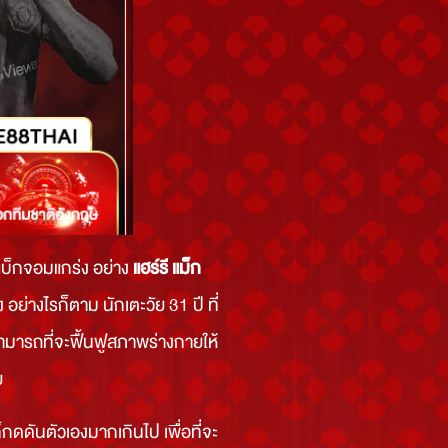
แบ็กจอมแกร่ง อย่าง
แฮร์รี แม็ก
อย่างไรก็ตาม นักเตะวัย 31 ปี ที่
สามารถที่จะฟื้นฟูสภาพร่างกายให้
ย
ดดันตัวเองมากเกินไป เพื่อที่จะ