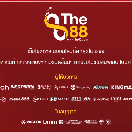
เว็บไซต์คาสิโนออนไลน์ที่ดีที่สุดในเอเชีย
สิโนที่หลากหลายจากแบรนด์ชั้นนำ และยังมีโปรโมชั่นพิเศษ โบนัส
ผู้ให้บริการ
ใบอนุญาต