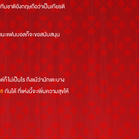
ีมชาติอังกฤษถือว่าเป็นเกียรติ
ในฐานะแฟนบอลก็จะขอสนับสนุน
่ก็ไม่เป็นไร ถึงแม้ว่านักเตะบาง
88
กันได้ ที่แห่งนี้จะเพิ่มความสุขให้