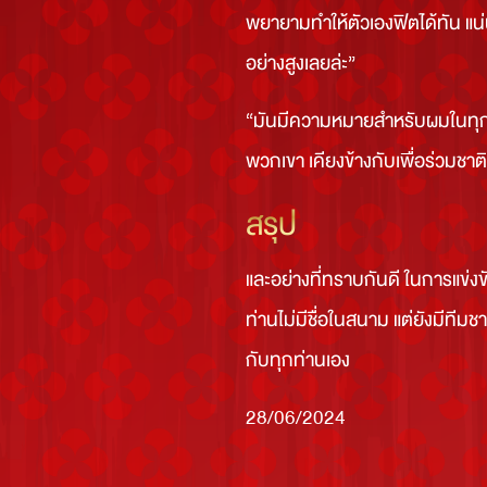
พยายามทำให้ตัวเองฟิตได้ทัน แน่
อย่างสูงเลยล่ะ”
“มันมีความหมายสำหรับผมในทุกๆ
พวกเขา เคียงข้างกับเพื่อร่วมชาต
สรุป
และอย่างที่ทราบกันดี ในการแข่งขั
ท่านไม่มีชื่อในสนาม แต่ยังมีทีมช
กับทุกท่านเอง
28/06/2024