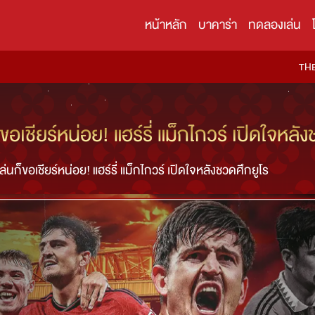
หน้าหลัก
บาคาร่า
ทดลองเล่น
THE
ก็ขอเชียร์หน่อย! แฮร์รี่ แม็กไกวร์ เปิดใจหลั
้เล่นก็ขอเชียร์หน่อย! แฮร์รี่ แม็กไกวร์ เปิดใจหลังชวดศึกยูโร