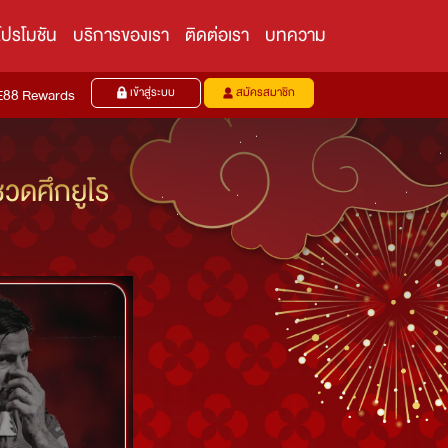
โปรโมชัน
บริการของเรา
ติดต่อเรา
บทความ
88 Rewards
เข้าสู่ระบบ
สมัครสมาชิก
งชวดศึกยูโร