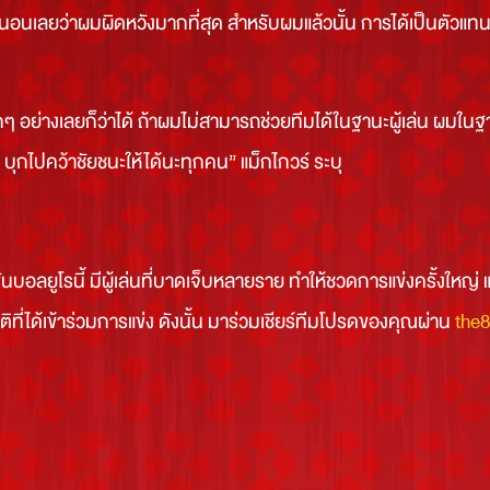
นอนเลยว่าผมผิดหวังมากที่สุด สำหรับผมแล้วนั้น การได้เป็นตัวแทนท
 อย่างเลยก็ว่าได้ ถ้าผมไม่สามารถช่วยทีมได้ในฐานะผู้เล่น ผม
ิ บุกไปคว้าชัยชนะให้ได้นะทุกคน” แม็กไกวร์ ระบุ
นบอลยูโรนี้ มีผู้เล่นที่บาดเจ็บหลายราย ทำให้ชวดการแข่งครั้งใหญ่ แต
าติที่ได้เข้าร่วมการแข่ง ดังนั้น มาร่วมเชียร์ทีมโปรดของคุณผ่าน
the