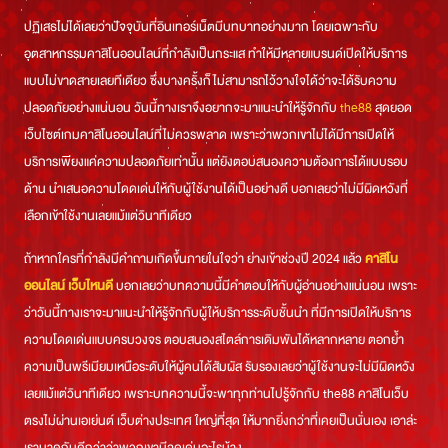
ปฏิเสธไม่ได้เลยว่าปัจจุบันที่อินเทอร์เน็ตมีบทบาทอย่างมาก โดยเฉพาะกับ
อุตสาหกรรมคาสิโนออนไลน์ที่กำลังเป็นกระแส ทำให้มีหลายแบรนด์เปิดให้บริการ
แบบไม่ขาดสายเลยทีเดียว ซึ่งบางครั้งก็ไม่สามารถไว้วางใจได้ว่าจะได้รับความ
ปลอดภัยอย่างแน่นอน วันนี้ทางเราจึงอยากจะมาแนะนำให้รู้จักกับ
the88
สุดยอด
เว็บไซต์เกมคาสิโนออนไลน์ที่ไม่ควรพลาด เพราะว่าพวกเขาไม่ได้มีการเปิดให้
บริการเพียงแค่ความปลอดภัยเท่านั้น แต่ยังตอบสนองความต้องการได้แบบรอบ
ด้าน นำเสนอความโดดเด่นให้กับผู้ใช้งานได้เป็นอย่างดี บอกเลยว่าไม่มีผิดหวังที่
เลือกเข้าใช้งานเลยแม้แต่วินาทีเดียว
ถ้าหากใครที่กำลังมีคำถามเกิดขึ้นภายในใจว่า ย่างเข้าช่วงปี 2024 แล้ว
คาสิโน
ออนไลน์ เว็บไหนดี
บอกเลยว่าบทความนี้มีคำตอบให้กับผู้อ่านอย่างแน่นอน เพราะ
ว่าวันนี้ทางเราจะมาแนะนำให้รู้จักกับผู้ให้บริการระดับชั้นนำ ที่มีการเปิดให้บริการ
ความโดดเด่นแบบครบวงจร ตอบสนองสไตล์การเดิมพันได้หลากหลาย ตอกย้ำ
ความเป็นพรีเมียมเหนือระดับให้ผู้คนได้สัมผัส รับรองเลยว่าผู้ใช้งานจะไม่มีผิดหวัง
เลยแม้แต่วินาทีเดียว เพราะบทความนี้จะพาทุกท่านไปรู้จักกับ the88 คาสิโนเว็บ
ตรงไม่ผ่านเอเย่นต์ เว็บต่างประเทศ ใหญ่ที่สุด ให้มากยิ่งกว่าที่เคยเป็นนั่นเอง เอาล่ะ