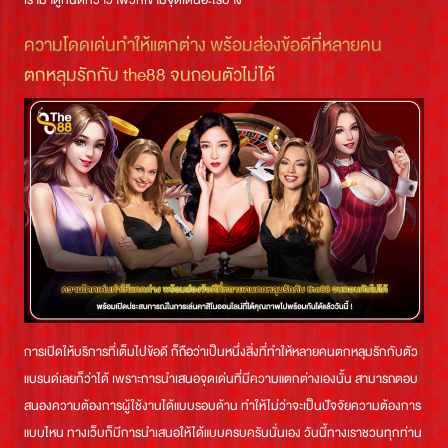
เรามาดูกันดีกว่าว่าพวกเขามีจุดเด่นอะไรบ้าง
ความโดดเด่นทำให้แตกต่าง พร้อมส่องข้อดีที่หลายคน
ตกหลุมรักกับ the88 จนถอนตัวไม่ได้
การเปิดให้บริการที่เต็มไปข้อดี ก็ถือว่าเป็นหนึ่งสิ่งที่ทำให้หลายคนตกหลุมรักกับตัว
แบรนด์เลยก็ว่าได้ เพราะการนำเสนอจุดเด่นที่มีความแตกต่างเองนั้น สามารถตอบ
สนองความต้องการผู้ใช้งานได้แบบรอบด้าน ทำให้ไม่ว่าจะเป็นปัจจัยความต้องการ
แบบไหน ทางเว็บก็มีการนำเสนอให้ได้แบบครบครันนั่นเอง วันนี้ทางเราชวนทุกท่าน