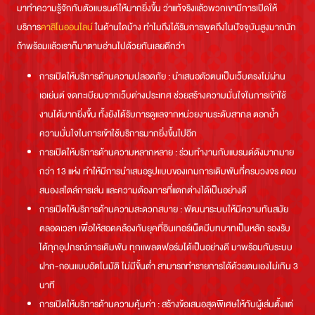
มาทำความรู้จักกับตัวแบรนด์ให้มากยิ่งขึ้น ว่าแท้จริงแล้วพวกเขามีการเปิดให้
บริการ
คาสิโนออนไลน์
ในด้านใดบ้าง ทำไมถึงได้รับการพูดถึงในปัจจุบันสูงมากนัก
ถ้าพร้อมแล้วเราก็มาตามอ่านไปด้วยกันเลยดีกว่า
การเปิดให้บริการด้านความปลอดภัย : นำเสนอตัวตนเป็นเว็บตรงไม่ผ่าน
เอเย่นต์ จดทะเบียนจากเว็บต่างประเทศ ช่วยสร้างความมั่นใจในการเข้าใช้
งานได้มากยิ่งขึ้น ทั้งยังได้รับการดูแลจากหน่วยงานระดับสากล ตอกย้ำ
ความมั่นใจในการเข้าใช้บริการมากยิ่งขึ้นไปอีก
การเปิดให้บริการด้านความหลากหลาย : ร่วมทำงานกับแบรนด์ดังมากมาย
กว่า 13 แห่ง ทำให้มีการนำเสนอรูปแบบของเกมการเดิมพันที่ครบวงจร ตอบ
สนองสไตล์การเล่น และความต้องการที่แตกต่างได้เป็นอย่างดี
การเปิดให้บริการด้านความสะดวกสบาย : พัฒนาระบบให้มีความทันสมัย
ตลอดเวลา เพื่อให้สอดคล้องกับยุคที่อินเทอร์เน็ตมีบทบาทเป็นหลัก รองรับ
ได้ทุกอุปกรณ์การเดิมพัน ทุกแพลตฟอร์มได้เป็นอย่างดี มาพร้อมกับระบบ
ฝาก-ถอนแบบอัตโนมัติ ไม่มีขั้นต่ำ สามารถทำรายการได้ด้วยตนเองไม่เกิน 3
นาที
การเปิดให้บริการด้านความคุ้มค่า : สร้างข้อเสนอสุดพิเศษให้กับผู้เล่นตั้งแต่