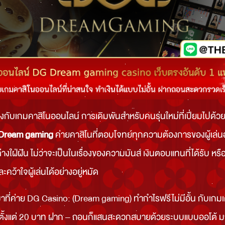
ยงกับเกมคาสิโนออนไลน์ การเดิมพันสำหรับคนรุ่นใหม่ที่เปี่ยมไปด้ว
Dream gaming
ค่ายคาสิโนที่ตอบโจทย์ทุกความต้องการของผู้เล่นอย
งใฝ่ฝัน ไม่ว่าจะเป็นในเรื่องของความมันส์ เงินตอบแทนที่ได้รับ หร
และคว้าใจผู้เล่นได้อย่างอยู่หมัด
ามาที่ค่าย DG Casino: (Dream gaming) ทำกำไรฟรีไม่มีอั้น กับเกม
ต่ำตั้งแต่ 20 บาท ฝาก – ถอนก็แสนสะดวกสบายด้วยระบบแบบออโต้ มา