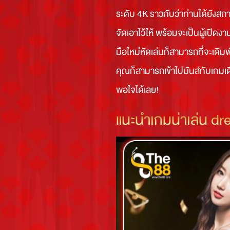
ระดับ 4K ราวกับว่าท่านได้ยังสถ
จัดเอาไว้ให้ พร้อมจะเป็นผู้เปิ
มือใหม่หัดเล่นก็สามารถที่จะเดิมพั
คุณก็สามารถเข้าไปมันส์กับเกมเด
พอใจได้เลย!
แนะนำเกมน่าเล่น dr