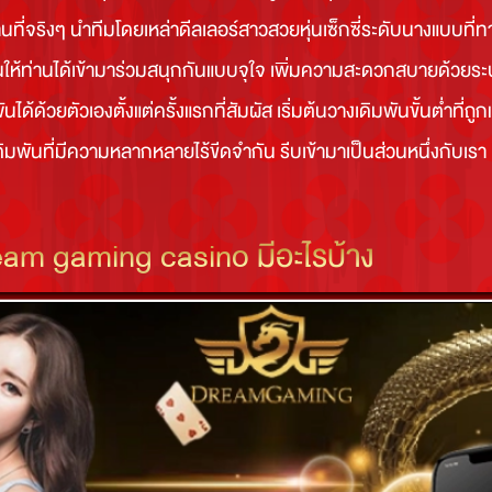
านที่จริงๆ นำทีมโดยเหล่าดีลเลอร์สาวสวยหุ่นเซ็กซี่ระดับนางแบบท
ดงานให้ท่านได้เข้ามาร่วมสนุกกันแบบจุใจ เพิ่มความสะดวกสบายด้วยระ
นได้ด้วยตัวเองตั้งแต่ครั้งแรกที่สัมผัส เริ่มต้นวางเดิมพันขั้นต่ำที่ถู
ิมพันที่มีความหลากหลายไร้ขีดจำกัน รีบเข้ามาเป็นส่วนหนึ่งกับเรา 
eam gaming casino มีอะไรบ้าง