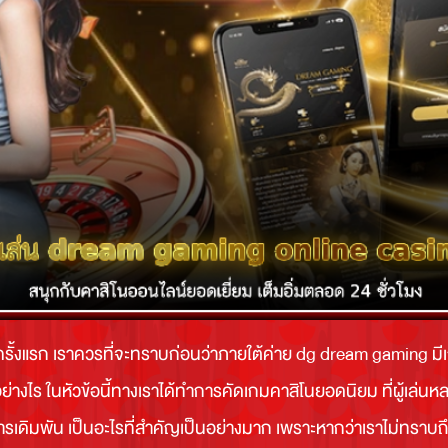
ครั้งแรก เราควรที่จะทราบก่อนว่าภายใต้ค่าย dg dream gaming มีเก
อย่างไร ในหัวข้อนี้ทางเราได้ทำการคัดเกมคาสิโนยอดนิยม ที่ผู้เล่นห
มการเดิมพัน เป็นอะไรที่สำคัญเป็นอย่างมาก เพราะหากว่าเราไม่ทราบถ