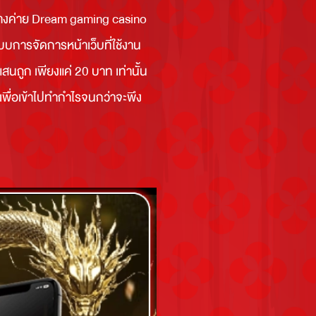
ี่ทางค่าย Dream gaming casino
บบการจัดการหน้าเว็บที่ใช้งาน
กแสนถูก เพียงแค่ 20 บาท เท่านั้น
เพื่อเข้าไปทำกำไรจนกว่าจะพึง