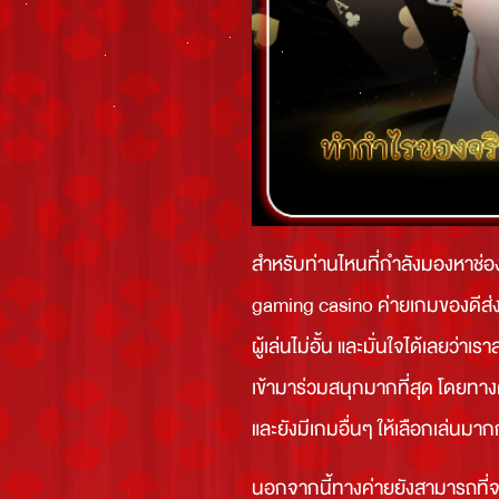
สำหรับท่านไหนที่กำลังมองหาช่
gaming casino ค่ายเกมของดีส่งต
ผู้เล่นไม่อั้น และมั่นใจได้เลยว
เข้ามาร่วมสนุกมากที่สุด โดยทางค
และยังมีเกมอื่นๆ ให้เลือกเล่นม
นอกจากนี้ทางค่ายยังสามารถที่จ