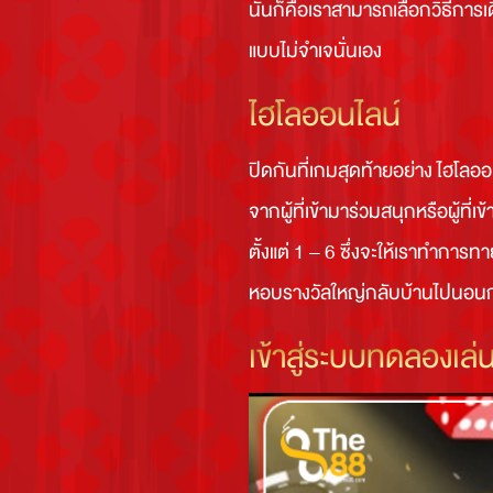
นั่นก็คือเราสามารถเลือกวิธีการเ
แบบไม่จำเจนั่นเอง
ไฮโลออนไลน์
ปิดกันที่เกมสุดท้ายอย่าง ไฮโลออ
จากผู้ที่เข้ามาร่วมสนุกหรือผู้ที
ตั้งแต่ 1 – 6 ซึ่งจะให้เราทำการ
หอบรางวัลใหญ่กลับบ้านไปนอน
เข้าสู่ระบบทดลองเล