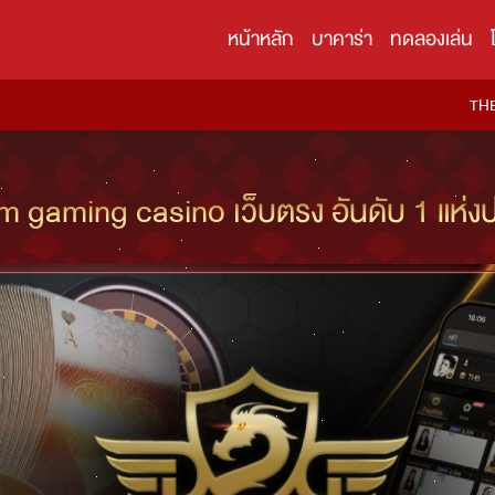
หน้าหลัก
บาคาร่า
ทดลองเล่น
THE
 gaming casino เว็บตรง อันดับ 1 แห่ง