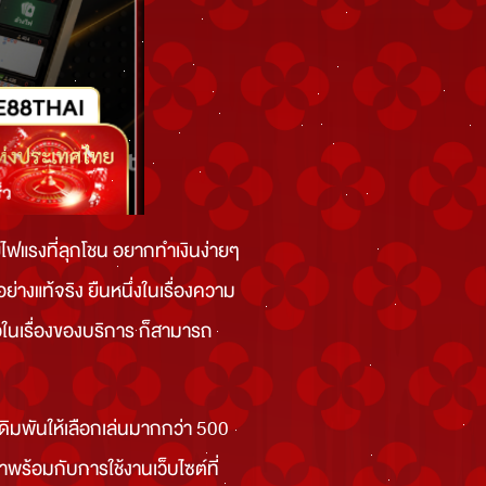
ยไฟแรงที่ลุกโชน อยากทำเงินง่ายๆ
่างแท้จริง ยืนหนึ่งในเรื่องความ
ือในเรื่องของบริการ ก็สามารถ
เดิมพันให้เลือกเล่นมากกว่า 500
พร้อมกับการใช้งานเว็บไซต์ที่