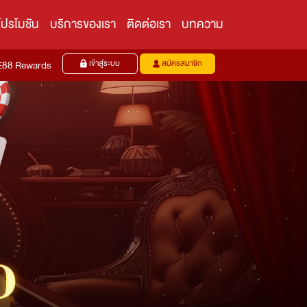
โปรโมชัน
บริการของเรา
ติดต่อเรา
บทความ
88 Rewards
เข้าสู่ระบบ
สมัครสมาชิก