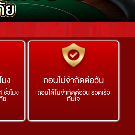
วโมง
ถอนไม่จำกัดต่อวัน
ชั่วโมง
ถอนได้ไม่จำกัดต่อวัน รวดเร็ว
ภัย
ทันใจ