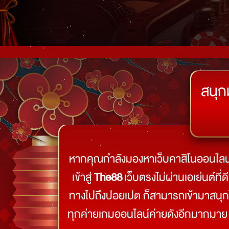
สนุก
หากคุณกำลังมองหาเว็บคาสิโนออนไลน์เปิด
เข้าสู่
The88
เว็บตรงไม่ผ่านเอเย่นต์ที่ด
ทางไปถึงปอยเปต ก็สามารถเข้ามาสนุกได้ทุ
ทุกค่ายเกมออนไลน์ค่ายดังอีกมากมาย