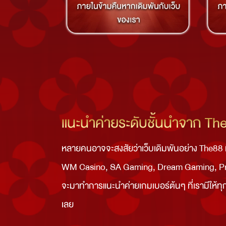
แนะนำค่ายระดับชั้นนำจาก The8
หลายคนอาจจะสงสัยว่าเว็บเดิมพันอย่าง The88 ม
WM Casino, SA Gaming, Dream Gaming, Pragm
จะมาทำการแนะนำค่ายเกมเบอร์ต้นๆ ที่เรามีให้ทุ
เลย