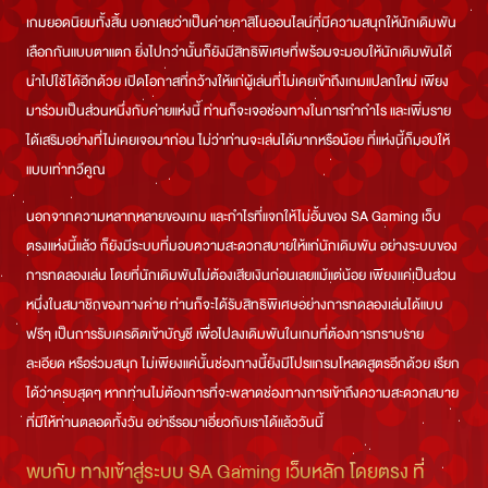
เกมยอดนิยมทั้งสิ้น บอกเลยว่าเป็นค่ายคาสิโนออนไลน์ที่มีความสนุกให้นักเดิมพัน
เลือกกันแบบตาแตก ยิ่งไปกว่านั้นก็ยังมีสิทธิพิเศษที่พร้อมจะมอบให้นักเดิมพันได้
นำไปใช้ได้อีกด้วย เปิดโอกาสที่กว้างให้แก่ผู้เล่นที่ไม่เคยเข้าถึงเกมแปลกใหม่ เพียง
มาร่วมเป็นส่วนหนึ่งกับค่ายแห่งนี้ ท่านก็จะเจอช่องทางในการทำกำไร และเพิ่มราย
ได้เสริมอย่างที่ไม่เคยเจอมาก่อน ไม่ว่าท่านจะเล่นได้มากหรือน้อย ที่แห่งนี้ก็มอบให้
แบบเท่าทวีคูณ
นอกจากความหลากหลายของเกม และกำไรที่แจกให้ไม่อั้นของ SA Gaming เว็บ
ตรงแห่งนี้แล้ว ก็ยังมีระบบที่มอบความสะดวกสบายให้แก่นักเดิมพัน อย่างระบบของ
การทดลองเล่น โดยที่นักเดิมพันไม่ต้องเสียเงินก่อนเลยแม้แต่น้อย เพียงแค่เป็นส่วน
หนึ่งในสมาชิกของทางค่าย ท่านก็จะได้รับสิทธิพิเศษอย่างการทดลองเล่นได้แบบ
ฟรีๆ เป็นการรับเครดิตเข้าบัญชี เพื่อไปลงเดิมพันในเกมที่ต้องการทราบราย
ละเอียด หรือร่วมสนุก ไม่เพียงแค่นั้นช่องทางนี้ยังมีโปรแกรมโหลดสูตรอีกด้วย เรียก
ได้ว่าครบสุดๆ หากท่านไม่ต้องการที่จะพลาดช่องทางการเข้าถึงความสะดวกสบาย
ที่มีให้ท่านตลอดทั้งวัน อย่ารีรอมาเอี่ยวกับเราได้แล้ววันนี้
พบกับ ทางเข้าสู่ระบบ SA Gaming เว็บหลัก โดยตรง ที่