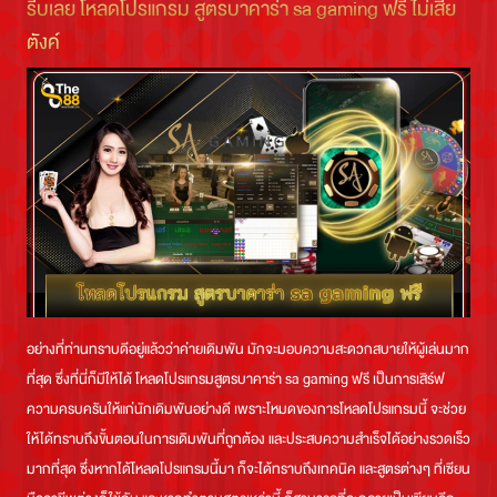
รีบเลย โหลดโปรแกรม สูตรบาคาร่า sa gaming ฟรี ไม่เสีย
ตังค์
อย่างที่ท่านทราบดีอยู่แล้วว่าค่ายเดิมพัน มักจะมอบความสะดวกสบายให้ผู้เล่นมาก
ที่สุด ซึ่งที่นี่ก็มีให้ได้ โหลดโปรแกรมสูตรบาคาร่า sa gaming ฟรี เป็นการเสิร์ฟ
ความครบครันให้แก่นักเดิมพันอย่างดี เพราะโหมดของการโหลดโปรแกรมนี้ จะช่วย
ให้ได้ทราบถึงขั้นตอนในการเดิมพันที่ถูกต้อง และประสบความสำเร็จได้อย่างรวดเร็ว
มากที่สุด ซึ่งหากได้โหลดโปรแกรมนี้มา ก็จะได้ทราบถึงเทคนิค และสูตรต่างๆ ที่เซียน