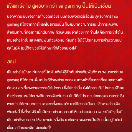
แข็งแกร่งกับ สูตรบาคาร่า sa gaming ปั้นให้เป็นเซียน
นอกจากระบบของการคำนวณด้วยระบบคอมพิวเตอร์แล้วนั้น สูตรบาคาร่า sa
gaming ที่ได้จากการโหลดโปรแกรมนั้น ก็ยังมีบทความการแนะนำการเดิมพัน
สำหรับท่านที่ต้องการฝึกฝนทักษะด้วยตนเองอีกด้วย หากท่านใดต้องการเข้าใจใน
เกมอย่างลึกซึ้ง และลงเดิมพันด้วยตัวเอง ก่อนที่จะไปใช้โปรแกรมการคำนวณแบบ
อัตโนมัติ สิ่งนี้ก็จะช่วยให้มีทักษะที่ดีด้วยตนเองได้
สรุป
เป็นอย่างไรบ้างคะกับการที่นักเดิมพันได้รู้จักกับค่ายเดิมพันดีๆ อย่าง บาคาร่า sa
gaming ที่ได้ทราบตั้งแต่ประวัติของค่าย ตลอดจนทางเข้าที่สะดวกที่สุด และทางเข้า
ลัดของ vip ที่บางท่านอาจจะยังไม่ทราบ ยิ่งไปกว่านั้น ยังได้ทราบถึงโปรแกรมพิเศษ
ที่จะช่วยทุ่นแรงได้อย่างดีในการเดิมพันเกม นั่นก็คือโปรแกรมโหลดสูตรบาคาร่า ซึ่ง
หากท่านได้อ่านบทความของเราทั้งหมดแล้ว และมีโอกาสเป็นสมาชิกของค่ายเดิม
พันแห่งนี้ สิ่งที่จะได้รับนั้นมีมากกว่าบทความที่เห็นอย่างแน่นอน เพราะสิ่งดีๆ นั้นมี
เกินกว่าที่จะบรรยายให้จบภายในหนึ่งวัน และโอกาสของการเป็นเซียนนั้นอยู่ใกล้แค่
เอื้อม สมัครสมาชิกได้เลยวันนี้!