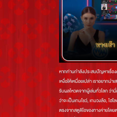
หากท่านกำลังประสบปัญหาเรื่องค่า
เหงื่อให้เหนื่อยเปล่า เราอยากนำเ
รับผลโหวตจากผู้เล่นทั่วโลก ว่านี่
ว่าจะเป็นเกมโชว์, เกมวงล้อ, ไ
ตรงจากสตูดิโอของทางค่ายโดยตรง