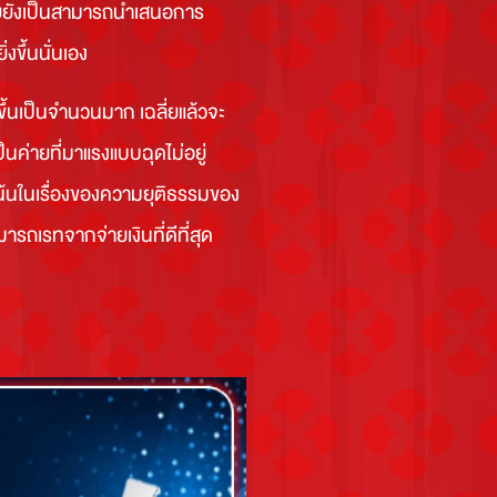
งค่ายยังเป็นสามารถนำเสนอการ
งขึ้นนั่นเอง
่มขึ้นเป็นจำนวนมาก เฉลี่ยแล้วจะ
็นค่ายที่มาแรงแบบฉุดไม่อยู่
เน้นในเรื่องของความยุติธรรมของ
ามารถเรทจากจ่ายเงินที่ดีที่สุด