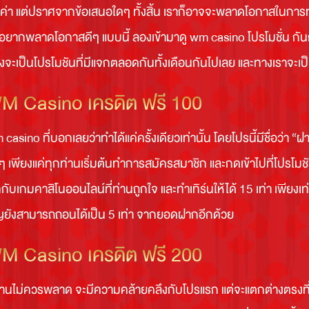
ุ้มค่า แต่ปราศจากข้อเสนอใดๆ ทั้งสิ้น เราก็อาจจะพลาดโอกาสในการทำ
ม่อยากพลาดโอกาสดีๆ แบบนี้ ลองเข้ามาดู wm casino โปรโมชั่น กัน
งจะเป็นโปรโมชันที่มีแจกตลอดกันทั้งเดือนกันไปเลย และทางเราจะเป็น
M Casino เครดิต ฟรี 100
casino ที่บอกเลยว่าทำได้แค่ครั้งเดียวเท่านั้น โดยโปรนี้มีชื่อว่า 
ุดๆ เพียงแค่ทุกท่านเริ่มต้นทำการสมัครสมาชิก และกดเข้าไปที่โปรโมช
กับเกมคาสิโนออนไลน์ที่ท่านถูกใจ และทำเทิร์นให้ได้ 15 เท่า เพียงเท่า
ัญยังสามารถถอนได้เป็น 5 เท่า จากยอดฝากอีกด้วย
M Casino เครดิต ฟรี 200
ทุกท่านไม่ควรพลาด จะมีความคล้ายคลึงกับโปรแรก แต่จะแตกต่างตรงท