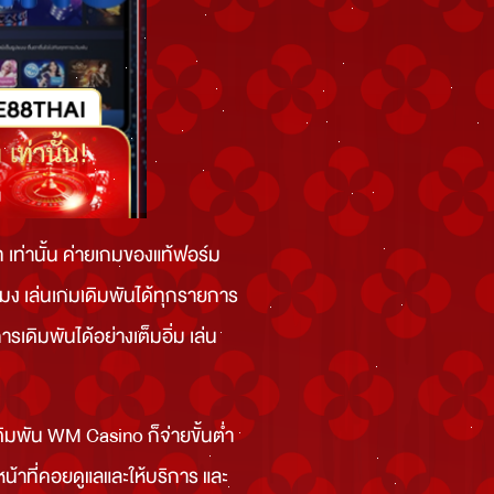
ท เท่านั้น ค่ายเกมของแท้ฟอร์ม
วโมง เล่นเกมเดิมพันได้ทุกรายการ
ารเดิมพันได้อย่างเต็มอิ่ม เล่น
เดิมพัน WM Casino ก็จ่ายขั้นต่ำ
หน้าที่คอยดูแลและให้บริการ และ