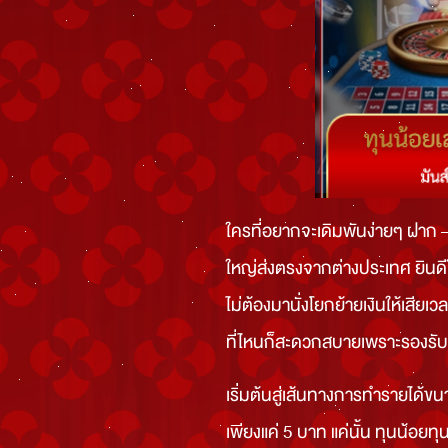
ใครที่อยากจะเดิมพันง่ายๆ ฝาก 
ใหญ่ส่งตรงจากต่างประเทศ ยินดีให
ไม่ต้องมานั่งโยกย้ายเงินให้เสียเ
ที่ไหนก็สะดวกสบายเพราะรองรับ
เริ่มต้นสู่เส้นทางการทำรายได้ขน
เพียงแค่ 5 บาท แค่นั้น ทุนน้อยท