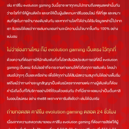
เล่น คาสิโน evolution gaming วันนี้เราจะพาทุกคนไปทราบถึงเหตุผลเหล่านั้นกัน
ว่าอะไรที่ทำให้ผู้คนติดใจ และยกให้เป็นผู้ผลิตเกมคาสิโนออนไลน์ ที่ดีที่สุด และเหมาะ
สมที่สุดในการเข้ามาลงเดิมพันกัน และหากท่านใดที่ได้อ่านได้รับข้อมูลเหล่านี้ไปจาก
เรา รับรองได้เลยว่าการเล่นเกมของท่านจะมีความมั่นใจมากขึ้นเกิน 100% อย่าง
แน่นอน
ไม่ว่าช่องทางไหน ก็มี evolution gaming เว็บตรง ไว้ทุกที่
ด้วยความที่ต้องการให้นักเดิมพันทั่วทั้งโลกสัมผัสประสบการณ์ที่ดีนี้ evolution
gaming เว็บตรง จึงไม่รอช้าที่จะกระจายค่ายเกมให้ทั่วถึงทุกการเดิมพัน โดยนำ
เสนอไปทุกๆ เว็บและเครือข่าย เพื่อให้ทุกท่านได้สัมผัสความสนุกกันได้อย่างเต็มอิ่ม
แต่ถึงแม้ว่าทางค่ายจะผูกสัญญาเป็นพันธมิตรจากหลายแห่ง ทางผู้เดิมพันก็ต้อง
คำนึงถึงเว็บที่ให้บริการอย่างให้ถี่ถ้วนด้วยเช่นกัน ถ้าที่นี่เราจะขอแนะนำเป็นเว็บคาสิ
โนออนไลน์ตรง อย่าง the88 เพราะเขาการันตีแล้วว่า เล่นได้เงินจริง
ถ่ายทอดสด คาสิโน evolution gaming ตลอด 24 ชั่วโมง
เนื่องจากความสะดวกสบายของ คาสิโน evolution gaming ที่ต้องการเสิร์ฟให้ผู้