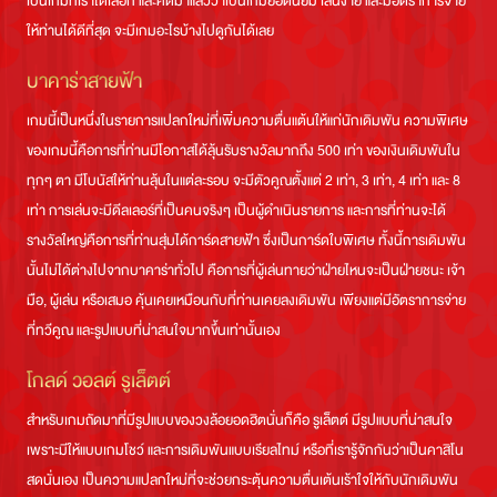
เป็นเกมที่เราได้เลือก และคิดมาแล้วว่าเป็นเกมยอดนิยม เล่นง่าย และมีอัตราการจ่าย
ให้ท่านได้ดีที่สุด จะมีเกมอะไรบ้างไปดูกันได้เลย
บาคาร่าสายฟ้า
เกมนี้เป็นหนึ่งในรายการแปลกใหม่ที่เพิ่มความตื่นแต้นให้แก่นักเดิมพัน ความพิเศษ
ของเกมนี้คือการที่ท่านมีโอกาสได้ลุ้นรับรางวัลมากถึง 500 เท่า ของเงินเดิมพันใน
ทุกๆ ตา มีโบนัสให้ท่านลุ้นในแต่ละรอบ จะมีตัวคูณตั้งแต่ 2 เท่า, 3 เท่า, 4 เท่า และ 8
เท่า การเล่นจะมีดีลเลอร์ที่เป็นคนจริงๆ เป็นผู้ดำเนินรายการ และการที่ท่านจะได้
รางวัลใหญ่คือการที่ท่านสุ่มได้การ์ดสายฟ้า ซึ่งเป็นการ์ดใบพิเศษ ทั้งนี้การเดิมพัน
นั้นไม่ได้ต่างไปจากบาคาร่าทั่วไป คือการที่ผู้เล่นทายว่าฝ่ายไหนจะเป็นฝ่ายชนะ เจ้า
มือ, ผู้เล่น หรือเสมอ คุ้นเคยเหมือนกับที่ท่านเคยลงเดิมพัน เพียงแต่มีอัตราการจ่าย
ที่ทวีคูณ และรูปแบบที่น่าสนใจมากขึ้นเท่านั้นเอง
โกลด์ วอลต์ รูเล็ตต์
สำหรับเกมถัดมาที่มีรูปแบบของวงล้อยอดฮิตนั่นก็คือ รูเล็ตต์ มีรูปแบบที่น่าสนใจ
เพราะมีให้แบบเกมโชว์ และการเดิมพันแบบเรียลไทม์ หรือที่เรารู้จักกันว่าเป็นคาสิโน
สดนั่นเอง เป็นความแปลกใหม่ที่จะช่วยกระตุ้นความตื่นเต้นเร้าใจให้กับนักเดิมพัน