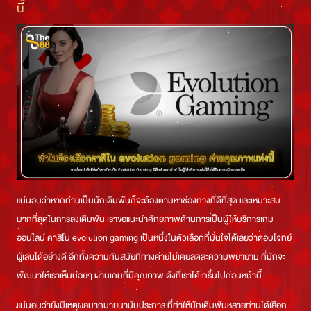
นี้
แน่นอนว่าหากท่านเป็นนักเดิมพันก็จะต้องตามหาช่องทางที่ดีที่สุด และเหมาะสม
มากที่สุดในการลงเดิมพัน เราขอแนะนำศักยภาพด้านการเป็นผู้ให้บริการเกม
ออนไลน์ คาสิโน evolution gaming เป็นหนึ่งในตัวเลือกที่มั่นใจได้เลยว่าตอบโจทย์
ผู้เล่นได้อย่างดี อีกทั้งความทันสมัยที่ทางค่ายไม่เคยลดละความพยายาม ที่มักจะ
พัฒนาให้เราเห็นบ่อยๆ ผ่านเกมที่มีคุณภาพ ดังที่เราได้เกริ่นไปก่อนหน้านี้
แน่นอนว่ายังมีเหตุผลมากมายนานับประการ ที่ทำให้นักเดิมพันหลายท่านได้เลือก