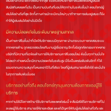
เล่นอย่างทั่วถึง และใกล้ชิดมากที่สุด จึงได้เปิดให้บริการคาสิโนสดเพื่อให้ผู้เล่นได้
สัมผัสกันตลอดทั้งวัน เป็นความบันเทิงที่มอบให้ทุกท่านในระดับชั้นนำ ตอบโจทย์ผู้
เล่นได้อย่างถึงที่สุด อีกทั้งทางค่ายมักจะมีเกมใหม่ๆ มาท้าทายการเล่นอยู่เสมอ ก็ยิ่ง
ทำให้ผู้เล่นเล่นได้อย่างไม่มีเบื่อ
มีความปลอดภัยในระดับมาตรฐานสากล
เป็นค่ายคาสิโนชั้นนำที่เปิดให้บริการแบบมีคุณภาพ ผ่านกระบวนการทดสอบระบบ
จากหลายด้าน ถูกตรวจสอบโดยทีมงานผู้เชี่ยวชาญ อีกทั้งยังถูกคัดกรองจากหลาย
บริษัทที่มีความเกี่ยวข้องด้านการให้บริการเกมคาสิโนออนไลน์ ดังนั้นทุกท่านมั่นใจ
ได้เลยว่า ค่ายแห่งนี้จะมีความปลอดภัยในระดับสูง นี่จึงเป็นแหล่งเดิมพันอีกที่ ที่ได้
รวมเอาเกมความสนุกทั้งหมดเอาไว้ในที่เดียว โดยที่ผู้เล่นสามารถเชื่อใจได้ และมั่นใจ
ในทุกการเดิมพันนั่นเอง
บริการอย่างทั่วถึง ตอบโจทย์ทุกมุมความต้องการของผู้ใช้
บริการ
หากท่านได้มีโอกาสเข้ามาใช้บริการกับแพลตฟอร์มนี้ จะสัมผัสได้ถึงการบริการที่ไม่
ละเลยผู้ใช้บริการ สามารถให้รายละเอียด และแก้ปัญหาให้กับผู้เล่นได้อย่างทั่วถึง และ