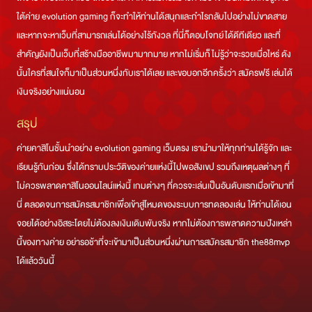
ใต้ค่าย evolution gaming ก็จะทำให้ท่านได้สนุกและกำไรกลับไปอย่างไม่ขาดสาย
และหากจะหาเว็บที่สามารถเล่นได้อย่างไร้กังวล ที่นี่ก็ตอบโจทย์ได้ดีทีเดียว และที่
สำคัญยังเป็นเว็บที่สร้างมืออาชีพมามากมาย หากไม่เริ่มก็ไม่รู้ว่าจะรวยเมื่อไหร่ ดัง
นั้นใครที่สนใจก็มาเป็นส่วนหนึ่งกับเราได้เลย และขอบอกอีกครั้งว่า สมัครฟรี เล่นได้
เงินจริงอย่างแน่นอน
สรุป
ค่ายคาสิโนชั้นนำอย่าง evolution gaming เว็บตรง เรานำมาให้ทุกท่านได้รู้จัก และ
เรียนรู้กันก่อน ซึ่งได้ทราบประวัติของค่ายแห่งนี้ไปพอสังเขป รวมถึงเหตุผลต่างๆ ที่
ไม่ควรพลาดคาสิโนออนไลน์แห่งนี้ เกมต่างๆ ที่ควรจะเล่นเป็นอันดับแรกเมื่อเข้ามาที่
นี่ ตลอดจนการสมัครสมาชิกเพื่อเข้าสู่โหมดของระบบการทดลองเล่น ให้ท่านได้เอน
จอยได้อย่างอิสระโดยไม่ต้องลงเงินเดิมพันจริง หากไม่ต้องการพลาดความปังเหล่า
นี้ของทางค่าย อย่ารอช้าที่จะเข้ามาเป็นส่วนหนึ่งผ่านการสมัครสมาชิก the88mvp
ได้แล้ววันนี้