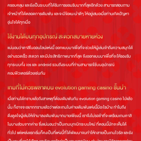
ครอบคลุม และยังเป็นระบบที่ได้รับการยอมรับมากที่สุดอีกด้วย สามารถสอบถาม
เจ้าหน้าที่ได้ตลอดการเดิมพัน และจะมีข้อแนะนำดีๆ ให้อยู่เสมอเมื่อท่านเกิดปัญหา
อุ่นใจได้ทุกเมื่อ
ใช้งานได้บนทุกอุปกรณ์ สะดวกสบายหายห่วง
แน่นอนว่าคาสิโนออนไลน์แห่งนี้ ออกแบบมาเพื่อที่จะช่วยให้ผู้เล่นเข้าถึงความสนุกได้
อย่างรวดเร็ว สะดวก และมีประสิทธิภาพมากที่สุด จึงออกแบบมาเพื่อที่จะให้รองรับ
ทุกระบบทั้ง ios และ android รวมถึงระบบที่ท่านสามารถใช้บนอุปกรณ์
คอมพิวเตอร์ด้วยเช่นกัน
เกมที่ไม่ควรพลาดบน evolution gaming casino ชั้นนำ
เมื่อท่านได้ทราบแล้วถึงสาเหตุที่ต้องเดิมพันกับ evolution gaming casino ไปแล้ว
นั้น ก็อาจจะอยากทราบแล้วว่าแต่ละเกมในค่ายเดิมพันแห่งนี้มีอะไรบ้าง ทำไมถึง
ดึงดูดใจผู้เล่นให้เข้ามาลงเดิมพันมากมายเพียงนี้ เราจึงไม่รอช้าที่จะเตรียมเกมคาสิ
โนบางส่วนจากค่าย ซึ่งแน่นอนว่าเป็นเกมบุกเบิกระบบใหม่ ที่ตอนนี้มักจะเห็นได้
ทั่วไป แต่แหล่งแรกเริ่มก็คงเป็นที่แห่งนี้ที่ได้พัฒนาจนทำให้กลายเป็นเกมไวรัล และยัง