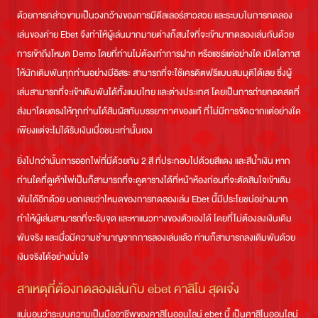
ด้วยการกล่าวขานเป็นวงกว้างของการมีดีลเลอร์สาวสวย และระบบในการทดลอง
เล่นของค่าย Ebet จึงทำให้ผู้เล่นมากมายต่างก็สนใจที่จะเข้ามาทดลองเล่นกันด้วย
การเข้าถึงโหมด Demo โดยที่ท่านไม่ต้องทำการฝาก หรือแชร์แต่อย่างใด เปิดโอกาส
ให้นักเดิมพันทุกท่านอย่างมีอิสระ สามารถที่จะใช้เครดิตฟรีแบบสมมุติได้เลย ซึ่งผู้
เล่นสามารถที่จะเข้าเดิมพันได้ทั้งแบบไทย และต่างประเทศ โดยเป็นการถ่ายทอดสดที่
ส่งมาโดยตรงให้ทุกท่านได้สัมผัสกับบรรยากาศของแท้ ที่ไม่มีการจัดฉากแต่อย่างใด
เพียงแต่จะไม่ได้รับเงินเมื่อชนะเท่านั้นเอง
ยิ่งไปกว่านั้นการออกไพ่ที่มีด้วยกัน 2 สี ที่ประกอบไปด้วยสีแดง และสีน้ำเงิน หาก
ท่านใดที่ดูเค้าไพ่เป็นก็สามารถที่จะดูตารางได้ที่หน้าห้องก่อนที่จะตัดสินใจเข้าเดิม
พันได้อีกด้วย บอกเลยว่าโหมดของการทดลองเล่น Ebet นี้มีประโยชน์อย่างมาก
ทำให้ผู้เล่นสามารถที่จะจับจุด และหาแนวทางของตัวเองได้ โดยที่ไม่ต้องลงเงินเดิม
พันจริง และเมื่อมีความชำนาญจากการลองเล่นแล้ว ท่านก็สามารถลงเดิมพันด้วย
เงินจริงได้อย่างมั่นใจ
สาเหตุที่ต้องทดลองเล่นกับ ebet คาสิโน สุดเจ๋ง
แน่นอนว่าระบบความเป็นมืออาชีพของคาสิโนออนไลน์ ebet นี้ เป็นคาสิโนออนไลน์