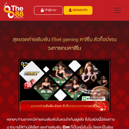
เข้าสู่ระบบ
สมัครสมาชิก
สุดยอดค่ายเดิมพัน Ebet gaming คาสิโน ตัวท็อปของ
วงการเกมคาสิโน
หลายๆ ท่านอาจจะมีค่ายเกมเดิมพันในดวงใจกันอยู่แล้ว ซึ่งในสมัยนี้มีช่องทาง
มากมายให้ท่านได้เลือก และค่ายเดิมพัน
Ebet
ก็เป็นหนึ่งในนั้น โดยจะเป็นช่อง