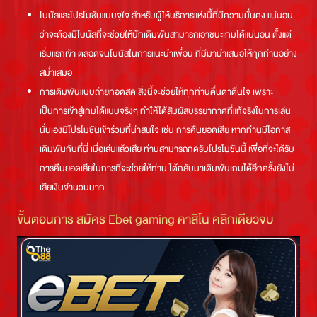
โบนัสและโปรโมชันแบบจุใจ สำหรับผู้ให้บริการแห่งนี้ที่มีความมั่นคง แน่นอน
ว่าจะต้องมีโบนัสที่จะช่วยให้นักเดิมพันสามารถเอาชนะเกมได้แน่นอน ตั้งแต่
เริ่มแรกเข้า ตลอดจนโบนัสในการแนะนำเพื่อน ที่มีมานำเสนอให้ทุกท่านอย่าง
สม่ำเสมอ
การเดิมพันแบบถ่ายทอดสด สิ่งนี้จะช่วยให้ทุกท่านตื่นตาตื่นใจ เพราะ
เป็นการเข้าสู่เกมได้แบบจริงๆ ทำให้ได้สัมผัสบรรยากาศที่แท้จริงในการเล่น
นั่นเองมีโปรโมชันเข้าร่วมที่น่าสนใจ เช่น การคืนยอดเสีย หากท่านมีโอกาส
เดิมพันกับที่นี่ เมื่อเล่นแล้วเสีย ท่านสามารถกดรับโปรโมชันนี้ เพื่อที่จะได้รับ
การคืนยอดเสียในการที่จะช่วยให้ท่าน ได้กลับมาเดิมพันเกมได้อีกครั้งยังไม่
เสียเงินจำนวนมาก
ขั้นตอนการ สมัคร Ebet gaming คาสิโน คลิกเดียวจบ