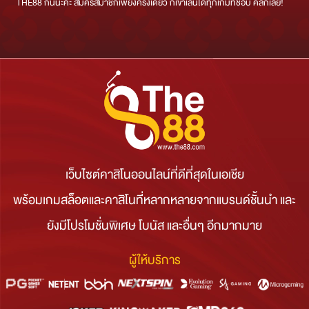
THE88 กันนะคะ สมัครสมาชิกเพียงครั้งเดียว ก็เข้าเล่นได้ทุกเกมที่ชอบ คลิกเลย!
เว็บไซต์คาสิโนออนไลน์ที่ดีที่สุดในเอเชีย
พร้อมเกมสล็อตและคาสิโนที่หลากหลายจากแบรนด์ชั้นนำ และ
ยังมีโปรโมชั่นพิเศษ โบนัส และอื่นๆ อีกมากมาย
ผู้ให้บริการ